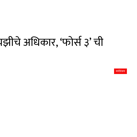
ायझीचे अधिकार, ‘फोर्स ३’ ची
मनोरंजन