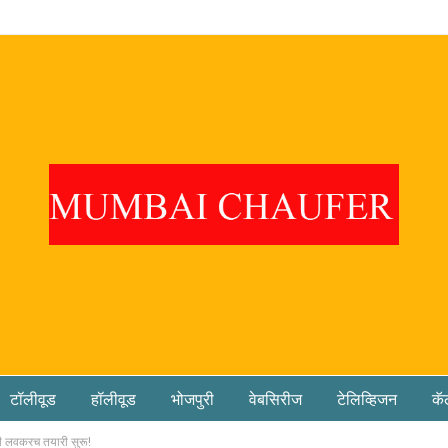
टॉलीवूड
हॉलीवूड
भोजपुरी
वेबसिरीज
टेलिव्हिजन
कॅ
ची लवकरच तयारी सुरू!