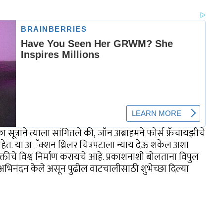
एका सूत्राने त्याला सांगितले की, जॉन अब्राहमने फोर्स फ्रँचायझीचे
हेत. या अॅक्शन थ्रिलर चित्रपटाला न्याय देऊ शकेल अशा
्तीचे विश्व निर्माण करायचे आहे. प्रकाशनाशी बोलताना विपुल
चे अभिनंदन केले असून पुढील वाटचालीसाठी शुभेच्छा दिल्या