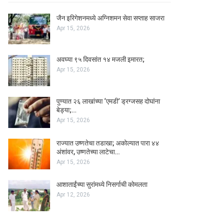
जैन इरिगेशनमध्ये अग्निशमन सेवा सप्ताह साजरा
Apr 15, 2026
अवघ्या ९५ दिवसांत १४ मजली इमारत;
Apr 15, 2026
पुण्यात २६ लाखांच्या ‘एमडी’ ड्रग्जसह दोघांना
बेड्या;…
Apr 15, 2026
राज्यात उष्णतेचा तडाखा; अकोल्यात पारा ४४
अंशांवर, उष्णतेच्या लाटेचा…
Apr 15, 2026
आशाताईंच्या सुरांमध्ये निसर्गाची कोमलता
Apr 12, 2026