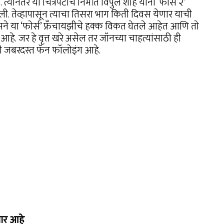
्यानंतर या चित्रपटाचे निर्माते विपुल शाह यांनी ‘फोर्स २’
. तेव्हापासून त्याचा तिसरा भाग किती दिवस येणार याची
हमने या ‘फोर्स’ फ्रँचायझीचे हक्क विकत घेतले आहेत आणि तो
 आहे. जर हे वृत्त खरे असेल तर जॉनच्या चाहत्यांसाठी ही
ी जबरदस्त फॅन फॉलोइंग आहे.
णार आहे