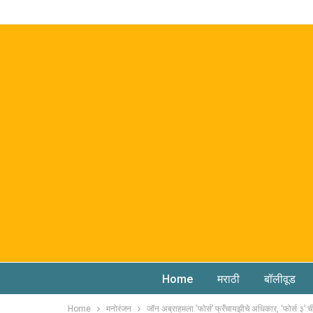
Home
मराठी
बॉलीवूड
Home
मनोरंजन
जॉन अब्राहमला ‘फोर्स’ फ्रँचायझीचे अधिकार, ‘फोर्स ३’ 