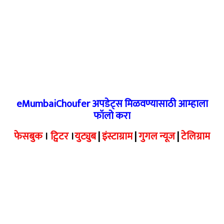
eMumbaiChoufer अपडेट्स मिळवण्यासाठी आम्हाला
फॉलो करा
फेसबुक
।
ट्विटर
।
युट्युब
|
इंस्टाग्राम
|
गुगल न्यूज
|
टेलिग्राम