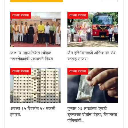
ताज्या बातम्या
ताज्या बातम्या
जळगाव महापालिकेत स्वीकृत
जैन इरिगेशनमध्ये अग्निशमन सेवा
नगरसेवकांची एकमताने निवड
सप्ताह साजरा
ताज्या बातम्या
ताज्या बातम्या
अवघ्या ९५ दिवसांत १४ मजली
पुण्यात २६ लाखांच्या ‘एमडी’
इमारत;
ड्रग्जसह दोघांना बेड्या; विमानतळ
पोलिसांची…