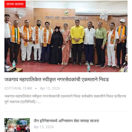
ताज्या बातम्या
जळगाव महापालिकेत स्वीकृत नगरसेवकांची एकमताने निवड
EDITORIAL TEAM
Apr 15, 2026
जळगाव महापालिकेत स्वीकृत नगरसेवकांची एकमताने निवड सर्वपक्षीय सहमतीने निवड प्रक्रिया
पूर्ण जळगाव (प्रतिनिधी):-…
जैन इरिगेशनमध्ये अग्निशमन सेवा सप्ताह साजरा
Apr 15, 2026