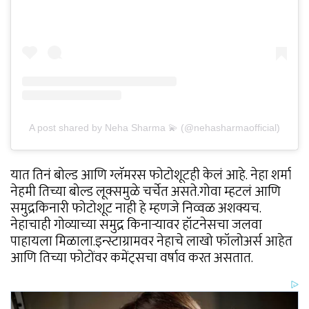
A post shared by Neha Sharma 💫 (@nehasharmaofficial)
यात तिनं बोल्ड आणि ग्लॅमरस फोटोशूटही केलं आहे. नेहा शर्मा
नेहमी तिच्या बोल्ड लूक्समुळे चर्चेत असते.गोवा म्हटलं आणि
समुद्रकिनारी फोटोशूट नाही हे म्हणजे निव्वळ अशक्यच.
नेहाचाही गोव्याच्या समुद्र किनाऱ्यावर हॉटनेसचा जलवा
पाहायला मिळाला.इन्स्टाग्रामवर नेहाचे लाखो फॉलोअर्स आहेत
आणि तिच्या फोटोंवर कमेंट्सचा वर्षाव करत असतात.