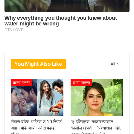
You Might Also Like
All
ताज्या बातम्या
ताज्या बातम्या
सैयारा बॉक्स ऑफिस डे 10 रिपोर्ट:
‘३ इडियट्स’ नाकारल्याबद्दल
अहान पांडे आणि अनीत पड्डा
काजोल म्हणते – “पश्चात्ताप नाही,