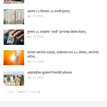
अवघ्या ९५ दिवसांत १४ मजली इमारत;
Apr 15, 2026
पुण्यात २६ लाखांच्या ‘एमडी’ ड्रग्जसह दोघांना बेड्या;…
Apr 15, 2026
राज्यात उष्णतेचा तडाखा; अकोल्यात पारा ४४ अंशांवर, उष्णतेच्या
लाटेचा…
Apr 15, 2026
आशाताईंच्या सुरांमध्ये निसर्गाची कोमलता
Apr 12, 2026
PREV
NEXT
1 of 129