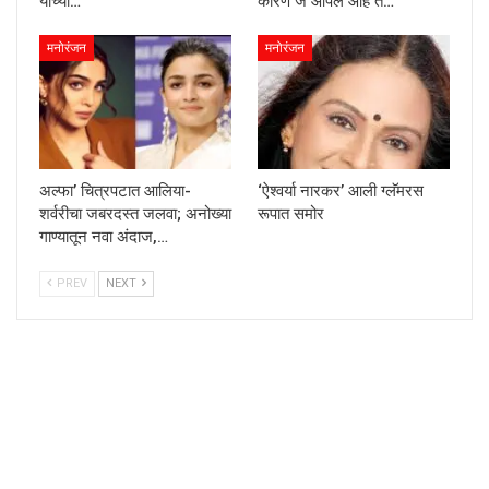
यांच्या…
कारण जे आपलं आहे ते…
मनोरंजन
मनोरंजन
अल्फा’ चित्रपटात आलिया-
‘ऐश्वर्या नारकर’ आली ग्लॅमरस
शर्वरीचा जबरदस्त जलवा; अनोख्या
रूपात समोर
गाण्यातून नवा अंदाज,…
PREV
NEXT