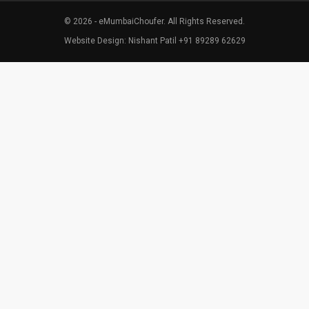
© 2026 - eMumbaiChoufer. All Rights Reserved.
Website Design: Nishant Patil +91 89289 62629