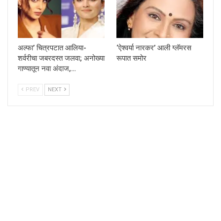
अल्फा’ चित्रपटात आलिया-
‘ऐश्वर्या नारकर’ आली ग्लॅमरस
शर्वरीचा जबरदस्त जलवा; अनोख्या
रूपात समोर
गाण्यातून नवा अंदाज,…
PREV
NEXT