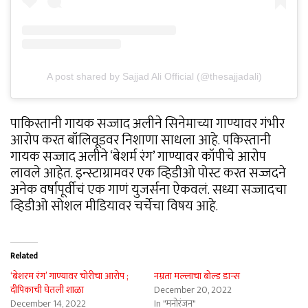
A post shared by Sajjad Ali Official (@thesajjadali)
पाकिस्तानी गायक सज्जाद अलीने सिनेमाच्या गाण्यावर गंभीर
आरोप करत बॉलिवूडवर निशाणा साधला आहे. पकिस्तानी
गायक सज्जाद अलीने ‘बेशर्म रंग’ गाण्यावर कॉपीचे आरोप
लावले आहेत. इन्स्टाग्रामवर एक व्हिडीओ पोस्ट करत सज्जदने
अनेक वर्षांपूर्वीचं एक गाणं युजर्सना ऐकवलं. सध्या सज्जादचा
व्हिडीओ सोशल मीडियावर चर्चेचा विषय आहे.
Related
‘बेशरम रंग’ गाण्यावर चोरीचा आरोप ;
नम्रता मल्लाचा बोल्ड डान्स
दीपिकाची घेतली शाळा
December 20, 2022
December 14, 2022
In "मनोरंजन"