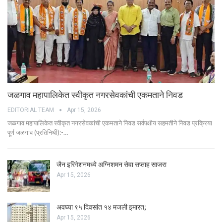
जळगाव महापालिकेत स्वीकृत नगरसेवकांची एकमताने निवड
EDITORIAL TEAM
Apr 15, 2026
जळगाव महापालिकेत स्वीकृत नगरसेवकांची एकमताने निवड सर्वपक्षीय सहमतीने निवड प्रक्रिया
पूर्ण जळगाव (प्रतिनिधी):-…
जैन इरिगेशनमध्ये अग्निशमन सेवा सप्ताह साजरा
Apr 15, 2026
अवघ्या ९५ दिवसांत १४ मजली इमारत;
Apr 15, 2026