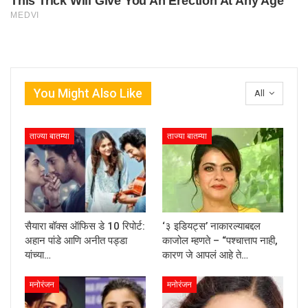
You Might Also Like
All
ताज्या बातम्या
ताज्या बातम्या
सैयारा बॉक्स ऑफिस डे 10 रिपोर्ट:
‘३ इडियट्स’ नाकारल्याबद्दल
अहान पांडे आणि अनीत पड्डा
काजोल म्हणते – “पश्चात्ताप नाही,
यांच्या…
कारण जे आपलं आहे ते…
मनोरंजन
मनोरंजन