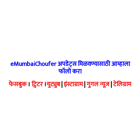
eMumbaiChoufer अपडेट्स मिळवण्यासाठी आम्हाला
फॉलो करा
फेसबुक
।
ट्विटर
।
युट्युब
|
इंस्टाग्राम
|
गुगल न्यूज
|
टेलिग्राम