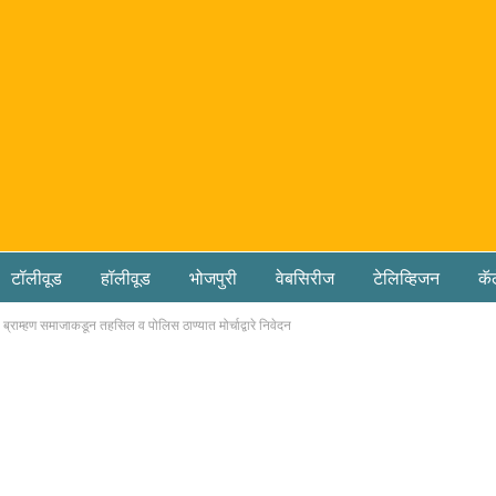
टॉलीवूड
हॉलीवूड
भोजपुरी
वेबसिरीज
टेलिव्हिजन
कॅ
 ब्राम्हण समाजाकडून तहसिल व पोलिस ठाण्यात मोर्चाद्वारे निवेदन