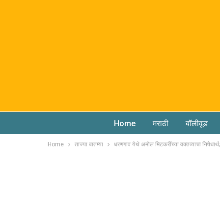
Home
मराठी
बॉलीवूड
Home
ताज्या बातम्या
धरणगाव येथे अमोल मिटकरींच्या वक्तव्याचा निषेधार्थ;