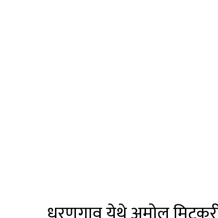
धरणगाव येथे अमोल मिटकरींच्य