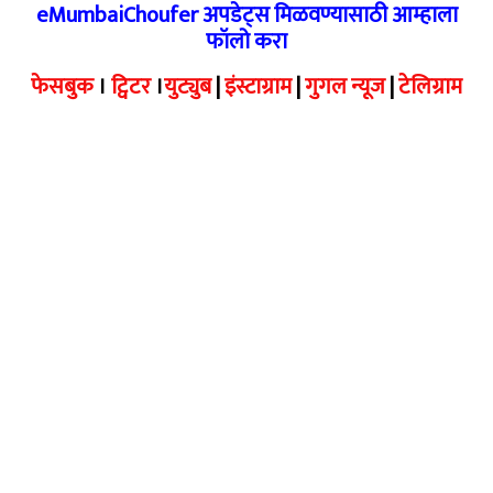
eMumbaiChoufer अपडेट्स मिळवण्यासाठी आम्हाला
फॉलो करा
फेसबुक
।
ट्विटर
।
युट्युब
|
इंस्टाग्राम
|
गुगल न्यूज
|
टेलिग्राम