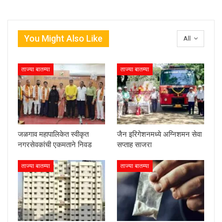
You Might Also Like
All
ताज्या बातम्या
ताज्या बातम्या
जळगाव महापालिकेत स्वीकृत
जैन इरिगेशनमध्ये अग्निशमन सेवा
नगरसेवकांची एकमताने निवड
सप्ताह साजरा
ताज्या बातम्या
ताज्या बातम्या