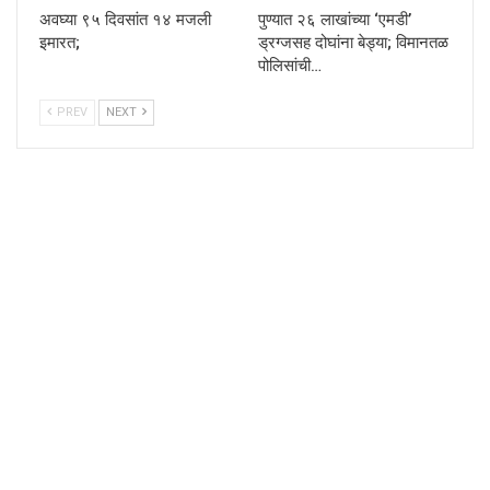
अवघ्या ९५ दिवसांत १४ मजली
पुण्यात २६ लाखांच्या ‘एमडी’
इमारत;
ड्रग्जसह दोघांना बेड्या; विमानतळ
पोलिसांची…
PREV
NEXT