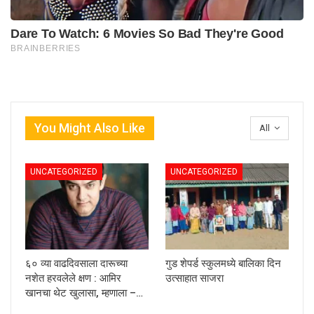
You Might Also Like
All
UNCATEGORIZED
UNCATEGORIZED
६० व्या वाढदिवसाला दारूच्या
गुड शेपर्ड स्कुलमध्ये बालिका दिन
नशेत हरवलेले क्षण : आमिर
उत्साहात साजरा
खानचा थेट खुलासा, म्हणाला –…