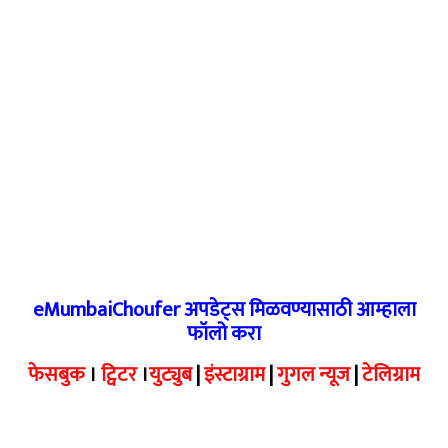
eMumbaiChoufer अपडेट्स मिळवण्यासाठी आम्हाला
फॉलो करा
फेसबुक
।
ट्विटर
।
युट्युब
|
इंस्टाग्राम
|
गुगल न्यूज
|
टेलिग्राम