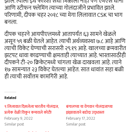
झाले. त्याला इथे फारशी संधी मिळाली नाही पण एमएस धोनी
आणि स्टीफन फ्लेमिंग त्याच्या गोलंदाजीने प्रभावित झाले.
परिणामी, दीपक चहर २०१८ च्या मेगा लिलावात CSK चा भाग
बनला.
दीपक चहरने आयपीएलमध्ये आतापर्यंत ६३ सामने खेळले
असून ५९ बळी घेतले आहेत. त्याची अर्थव्यवस्था ७.८ आहे आणि
त्याची विकेट घेण्याची सरासरी २९.१९ आहे. खालच्या क्रमवारीत
झटपट धावा काढण्याची क्षमताही त्याच्यात आहे. भारतासाठीही
दीपकने टी-२० क्रिकेटमध्ये चांगला खेळ दाखवला आहे. त्याने
१७ सामन्यात २३ विकेट घेतल्या आहेत. सात धावांत सहा बळी
ही त्याची सर्वोत्तम कामगिरी आहे.
Related
९ लिलावात दिसलेला भारतीय गोलंदाज,
बंगालच्या या वेगवान गोलंदाजाच्या
प्रत्येक वेळी विकून कमावले कोटी!
झंझावाताने बडोदा उद्ध्वस्त!
February 9, 2022
February 17, 2022
Similar post
Similar post