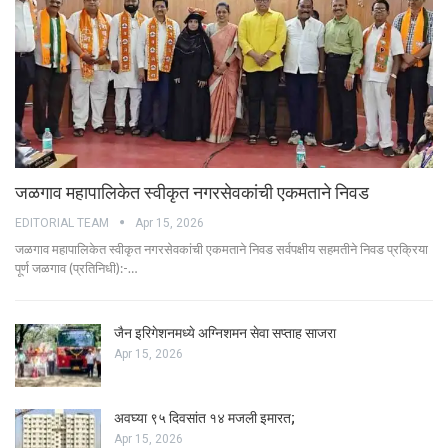
जळगाव महापालिकेत स्वीकृत नगरसेवकांची एकमताने निवड
EDITORIAL TEAM
Apr 15, 2026
जळगाव महापालिकेत स्वीकृत नगरसेवकांची एकमताने निवड सर्वपक्षीय सहमतीने निवड प्रक्रिया
पूर्ण जळगाव (प्रतिनिधी):-…
जैन इरिगेशनमध्ये अग्निशमन सेवा सप्ताह साजरा
Apr 15, 2026
अवघ्या ९५ दिवसांत १४ मजली इमारत;
Apr 15, 2026