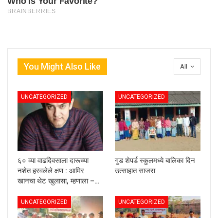
You Might Also Like
All
UNCATEGORIZED
UNCATEGORIZED
६० व्या वाढदिवसाला दारूच्या
गुड शेपर्ड स्कुलमध्ये बालिका दिन
नशेत हरवलेले क्षण : आमिर
उत्साहात साजरा
खानचा थेट खुलासा, म्हणाला –…
UNCATEGORIZED
UNCATEGORIZED