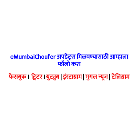
eMumbaiChoufer अपडेट्स मिळवण्यासाठी आम्हाला
फॉलो करा
फेसबुक
।
ट्विटर
।
युट्युब
|
इंस्टाग्राम
|
गुगल न्यूज
|
टेलिग्राम