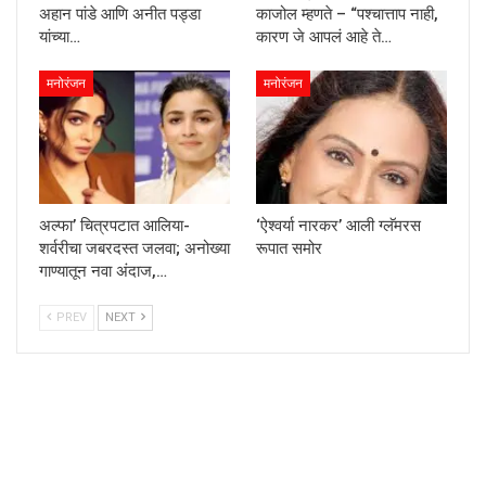
अहान पांडे आणि अनीत पड्डा
काजोल म्हणते – “पश्चात्ताप नाही,
यांच्या…
कारण जे आपलं आहे ते…
मनोरंजन
मनोरंजन
अल्फा’ चित्रपटात आलिया-
‘ऐश्वर्या नारकर’ आली ग्लॅमरस
शर्वरीचा जबरदस्त जलवा; अनोख्या
रूपात समोर
गाण्यातून नवा अंदाज,…
PREV
NEXT