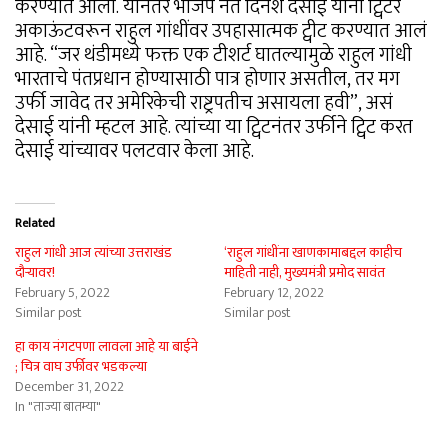
करण्यात आला. यानंतर भाजप नेते दिनेश देसाई यांनी ट्विटर
अकाऊंटवरून राहुल गांधींवर उपहासात्मक ट्वीट करण्यात आलं
आहे. “जर थंडीमध्ये फक्त एक टीशर्ट घातल्यामुळे राहुल गांधी
भारताचे पंतप्रधान होण्यासाठी पात्र होणार असतील, तर मग
उर्फी जावेद तर अमेरिकेची राष्ट्रपतीच असायला हवी”, असं
देसाई यांनी म्हटल आहे. त्यांच्या या ट्विटनंतर उर्फीने ट्विट करत
देसाई यांच्यावर पलटवार केला आहे.
Related
राहुल गांधी आज त्यांच्या उत्तराखंड
‘राहुल गांधींना खाणकामाबद्दल काहीच
दौऱ्यावर!
माहिती नाही, मुख्यमंत्री प्रमोद सावंत
February 5, 2022
February 12, 2022
Similar post
Similar post
हा काय नंगटपणा लावला आहे या बाईने
; चित्र वाघ उर्फीवर भडकल्या
December 31, 2022
In "ताज्या बातम्या"