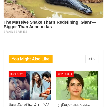
You Might Also Like
All
ताज्या बातम्या
ताज्या बातम्या
सैयारा बॉक्स ऑफिस डे 10 रिपोर्ट:
‘३ इडियट्स’ नाकारल्याबद्दल