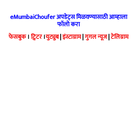
eMumbaiChoufer अपडेट्स मिळवण्यासाठी आम्हाला
फॉलो करा
फेसबुक
।
ट्विटर
।
युट्युब
|
इंस्टाग्राम
|
गुगल न्यूज
|
टेलिग्राम