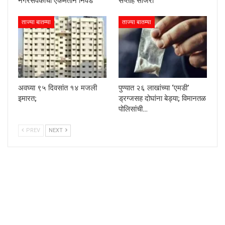
नगरसेवकांची एकमताने निवड
सप्ताह साजरा
ताज्या बातम्या
ताज्या बातम्या
अवघ्या ९५ दिवसांत १४ मजली
पुण्यात २६ लाखांच्या ‘एमडी’
इमारत;
ड्रग्जसह दोघांना बेड्या; विमानतळ
पोलिसांची…
PREV
NEXT