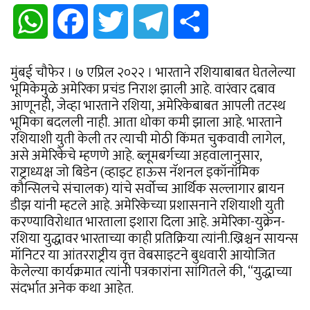
WhatsApp
Facebook
Twitter
Telegram
Share
मुंबई चौफेर । ७ एप्रिल २०२२ । भारताने रशियाबाबत घेतलेल्या
भूमिकेमुळे अमेरिका प्रचंड निराश झाली आहे. वारंवार दबाव
आणूनही, जेव्हा भारताने रशिया, अमेरिकेबाबत आपली तटस्थ
भूमिका बदलली नाही. आता धोका कमी झाला आहे. भारताने
रशियाशी युती केली तर त्याची मोठी किंमत चुकवावी लागेल,
असे अमेरिकेचे म्हणणे आहे. ब्लूमबर्गच्या अहवालानुसार,
राष्ट्राध्यक्ष जो बिडेन (व्हाइट हाऊस नॅशनल इकॉनॉमिक
कौन्सिलचे संचालक) यांचे सर्वोच्च आर्थिक सल्लागार ब्रायन
डीझ यांनी म्हटले आहे. अमेरिकेच्या प्रशासनाने रशियाशी युती
करण्याविरोधात भारताला इशारा दिला आहे. अमेरिका-युक्रेन-
रशिया युद्धावर भारताच्या काही प्रतिक्रिया त्यांनी.ख्रिश्चन सायन्स
मॉनिटर या आंतरराष्ट्रीय वृत्त वेबसाइटने बुधवारी आयोजित
केलेल्या कार्यक्रमात त्यांनी पत्रकारांना सांगितले की, “युद्धाच्या
संदर्भात अनेक कथा आहेत.