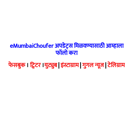
eMumbaiChoufer अपडेट्स मिळवण्यासाठी आम्हाला
फॉलो करा
फेसबुक
।
ट्विटर
।
युट्युब
|
इंस्टाग्राम
|
गुगल न्यूज
|
टेलिग्राम