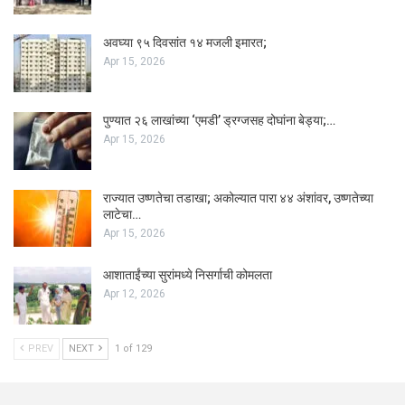
अवघ्या ९५ दिवसांत १४ मजली इमारत;
Apr 15, 2026
पुण्यात २६ लाखांच्या ‘एमडी’ ड्रग्जसह दोघांना बेड्या;…
Apr 15, 2026
राज्यात उष्णतेचा तडाखा; अकोल्यात पारा ४४ अंशांवर, उष्णतेच्या
लाटेचा…
Apr 15, 2026
आशाताईंच्या सुरांमध्ये निसर्गाची कोमलता
Apr 12, 2026
PREV
NEXT
1 of 129