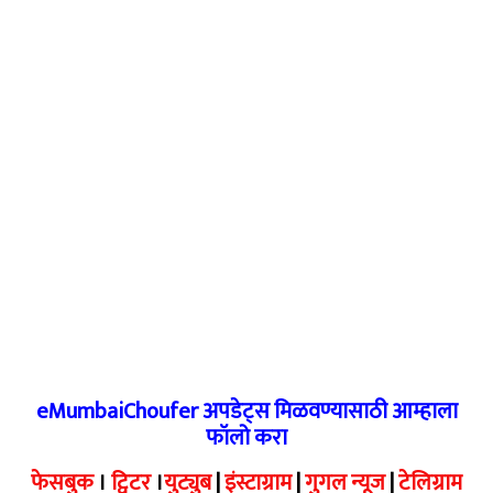
eMumbaiChoufer अपडेट्स मिळवण्यासाठी आम्हाला
फॉलो करा
फेसबुक
।
ट्विटर
।
युट्युब
|
इंस्टाग्राम
|
गुगल न्यूज
|
टेलिग्राम