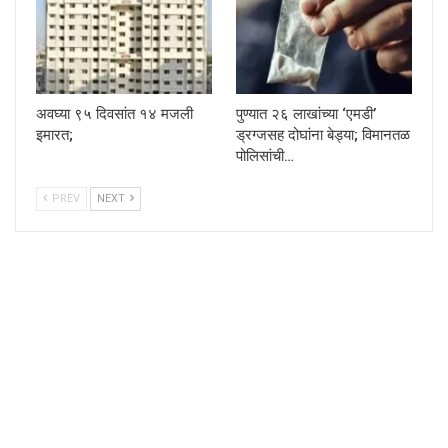
अवघ्या ९५ दिवसांत १४ मजली
पुण्यात २६ लाखांच्या ‘एमडी’
इमारत;
ड्रग्जसह दोघांना बेड्या; विमानतळ
पोलिसांची…
PREV
NEXT