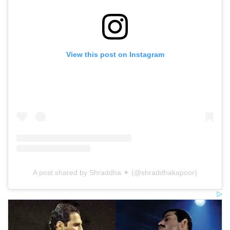
View this post on Instagram
A post shared by Shraddha ✶ (@shraddhakapoor)