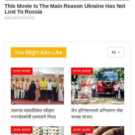
You Might Also Like
All
ताज्या बातम्या
ताज्या बातम्या
जळगाव महापालिकेत स्वीकृत
जैन इरिगेशनमध्ये अग्निशमन सेवा
नगरसेवकांची एकमताने निवड
सप्ताह साजरा
ताज्या बातम्या
ताज्या बातम्या