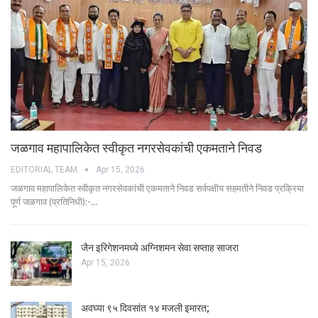
जळगाव महापालिकेत स्वीकृत नगरसेवकांची एकमताने निवड
EDITORIAL TEAM
Apr 15, 2026
जळगाव महापालिकेत स्वीकृत नगरसेवकांची एकमताने निवड सर्वपक्षीय सहमतीने निवड प्रक्रिया
पूर्ण जळगाव (प्रतिनिधी):-…
जैन इरिगेशनमध्ये अग्निशमन सेवा सप्ताह साजरा
Apr 15, 2026
अवघ्या ९५ दिवसांत १४ मजली इमारत;