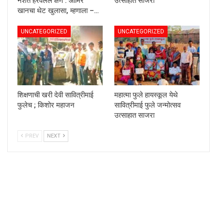
नशेत हरवलेले क्षण : आमिर
उत्साहात साजरा
खानचा थेट खुलासा, म्हणाला –…
UNCATEGORIZED
UNCATEGORIZED
शिक्षणाची खरी देवी सावित्रीमाई
महात्मा फुले हायस्कूल येथे
फुलेच ; किशोर महाजन
सावित्रीमाई फुले जन्मोत्सव
उत्साहात साजरा
PREV
NEXT