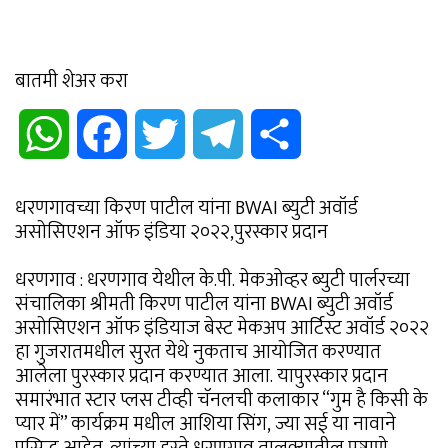
बातमी शेअर करा
WhatsApp
Facebook
Twitter
Telegram
Share
धरणगावच्या किरण पाटील यांना BWAI ब्युटी अवॉर्ड
असोसिएशन ऑफ इंडिया २०२२,पुरस्कार प्रदान
धरणगाव : धरणगाव येथील के.पी. मेकओव्हर ब्युटी पार्लरच्या
संचालिका श्रीमती किरण पाटील यांना BWAI ब्युटी अवॉर्ड
असोसिएशन ऑफ इंडियाज बेस्ट मेकअप आर्टिस्ट अवॉर्ड २०२२
हा गुजरातमधील सुरत येथे नुकताच आयोजित करण्यात
आलेला पुरस्कार प्रदान करण्यात आला. यापुरस्कार प्रदान
समारंभात स्टार प्लस टीव्ही चॅनलची कलाकार “गुम है किसी के
प्यार में” कार्यक्रम मधील आशिया सिंग, ज्या सई या नावाने
प्रसिद्ध आहेत. त्यांच्या हस्ते धरणगाव तालुक्यातील पष्टाणे