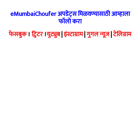
eMumbaiChoufer अपडेट्स मिळवण्यासाठी आम्हाला
फॉलो करा
फेसबुक
।
ट्विटर
।
युट्युब
|
इंस्टाग्राम
|
गुगल न्यूज
|
टेलिग्राम