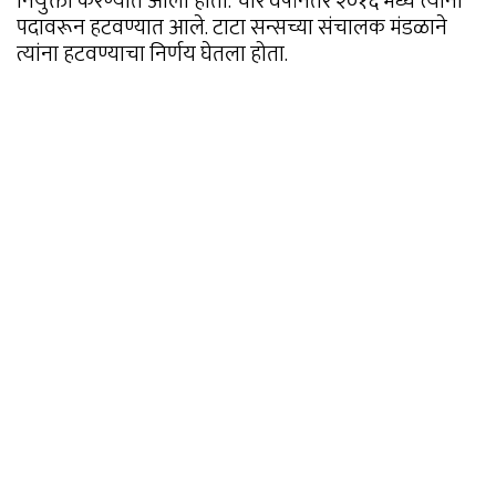
नियुक्ती करण्यात आली होती. चार वर्षांनंतर २०१६ मध्ये त्यांना
पदावरून हटवण्यात आले. टाटा सन्सच्या संचालक मंडळाने
त्यांना हटवण्याचा निर्णय घेतला होता.