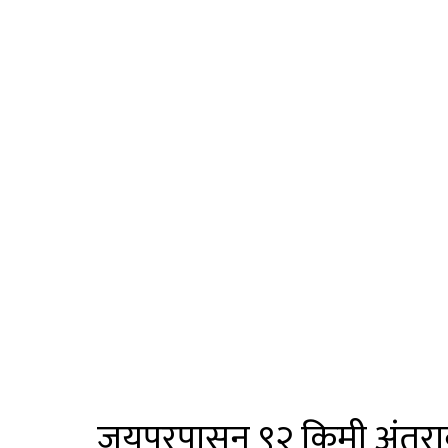
जयपूरपासून ९२ किमी अंतरावर