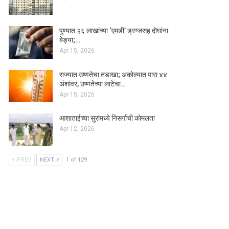
पुण्यात २६ लाखांच्या ‘एमडी’ ड्रग्जसह दोघांना
बेड्या;…
Apr 15, 2026
राज्यात उष्णतेचा तडाखा; अकोल्यात पारा ४४
अंशांवर, उष्णतेच्या लाटेचा…
Apr 15, 2026
आशाताईंच्या सुरांमध्ये निसर्गाची कोमलता
Apr 12, 2026
PREV
NEXT
1 of 129