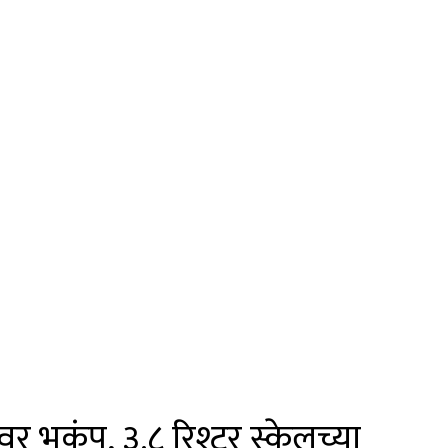
 भूकंप, ३.८ रिश्टर स्केलच्या