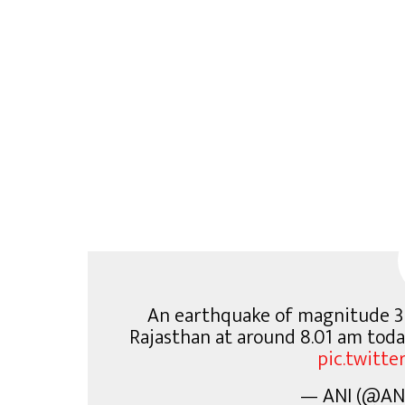
An earthquake of magnitude 3.
Rajasthan at around 8.01 am today
pic.twitt
— ANI (@AN