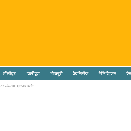
टॉलीवूड
हॉलीवूड
भोजपुरी
वेबसिरीज
टेलिव्हिजन
कॅ
र स्केलच्या भूकंपाचे धक्के!