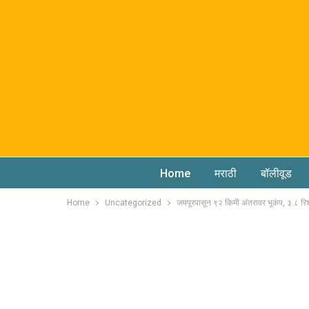
Home
मराठी
बॉलीवूड
Home
Uncategorized
जयपूरपासून ९२ किमी अंतरावर भूकंप, ३.८ रिश्ट