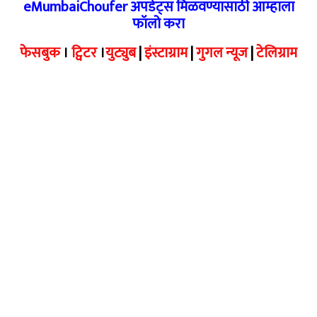
eMumbaiChoufer अपडेट्स मिळवण्यासाठी आम्हाला
फॉलो करा
फेसबुक
।
ट्विटर
।
युट्युब
|
इंस्टाग्राम
|
गुगल न्यूज
|
टेलिग्राम