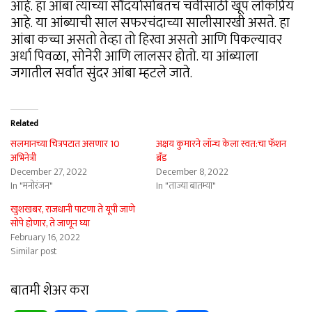
आहे. हा आंबा त्याच्या सौंदर्यासोबतच चवीसाठी खूप लोकप्रिय
आहे. या आंब्याची साल सफरचंदाच्या सालीसारखी असते. हा
आंबा कच्चा असतो तेव्हा तो हिरवा असतो आणि पिकल्यावर
अर्धा पिवळा, सोनेरी आणि लालसर होतो. या आंब्याला
जगातील सर्वात सुंदर आंबा म्हटले जाते.
Related
सलमानच्या चित्रपटात असणार 10
अक्षय कुमारने लॉन्च केला स्वत:चा फॅशन
अभिनेत्री
ब्रँड
December 27, 2022
December 8, 2022
In "मनोरंजन"
In "ताज्या बातम्या"
खुशखबर, राजधानी पाटणा ते यूपी जाणे
सोपे होणार, ते जाणून घ्या
February 16, 2022
Similar post
बातमी शेअर करा