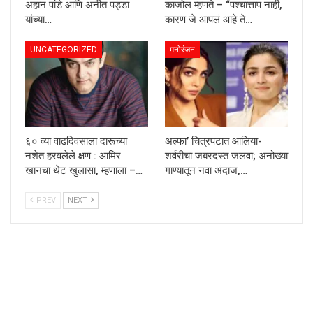
अहान पांडे आणि अनीत पड्डा
काजोल म्हणते – “पश्चात्ताप नाही,
यांच्या…
कारण जे आपलं आहे ते…
UNCATEGORIZED
मनोरंजन
६० व्या वाढदिवसाला दारूच्या
अल्फा’ चित्रपटात आलिया-
नशेत हरवलेले क्षण : आमिर
शर्वरीचा जबरदस्त जलवा; अनोख्या
खानचा थेट खुलासा, म्हणाला –…
गाण्यातून नवा अंदाज,…
PREV
NEXT