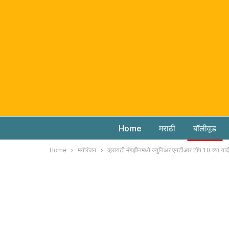
Home
मराठी
बॉलीवूड
Home
मनोरंजन
व्हरायटी मॅगझीनमध्ये ज्युनिअर एनटीआर टॉप 10 च्या या