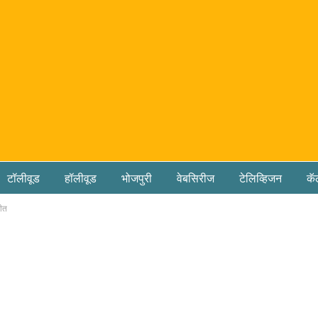
टॉलीवूड
हॉलीवूड
भोजपुरी
वेबसिरीज
टेलिव्हिजन
कॅ
दीत