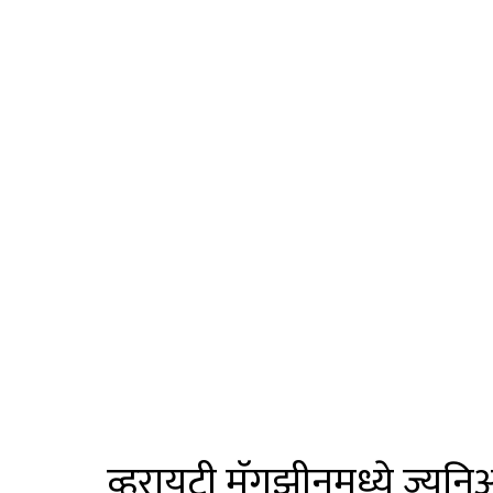
व्हरायटी मॅगझीनमध्ये ज्यु