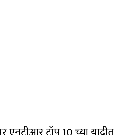
निअर एनटीआर टॉप 10 च्या यादीत