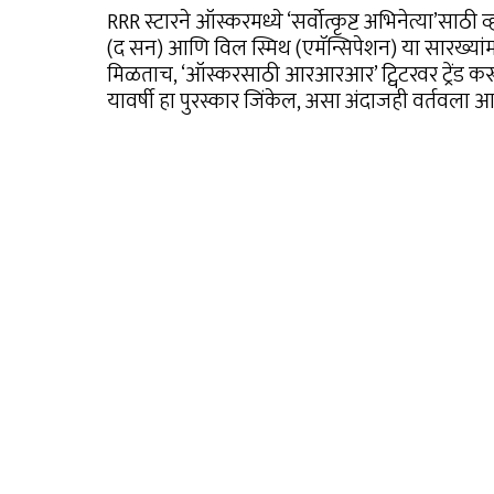
RRR स्टारने ऑस्करमध्ये ‘सर्वोत्कृष्ट अभिनेत्या’साठी
(द सन) आणि विल स्मिथ (एमॅन्सिपेशन) या सारख्यां
मिळताच, ‘ऑस्करसाठी आरआरआर’ ट्विटरवर ट्रेंड क
यावर्षी हा पुरस्कार जिंकेल, असा अंदाजही वर्तवला आह