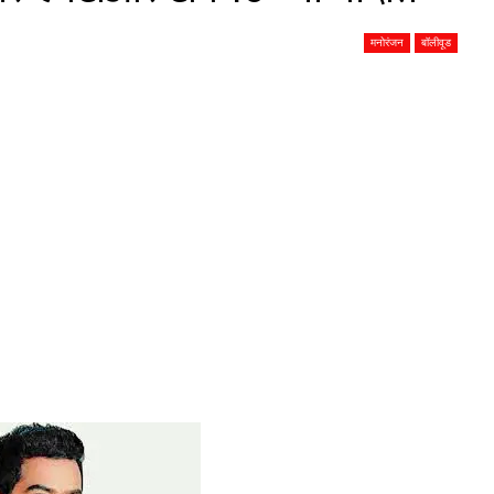
मनोरंजन
बॉलीवूड