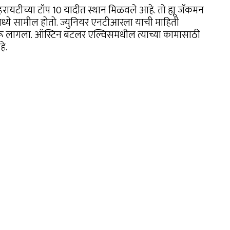
 व्हरायटीच्या टॉप 10 यादीत स्थान मिळवले आहे. तो ह्यू जॅकमन
मध्ये सामील होतो. ज्युनियर एनटीआरला याची माहिती
रू लागला. ऑस्टिन बटलर एल्विसमधील त्याच्या कामासाठी
े.