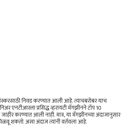
ी ऑस्करसाठी निवड करण्यात आली आहे. त्याचबरोबर याच
युनिअर एनटीआरला प्रसिद्ध व्हरायटी मॅगझीनने टॉप 10
न जाहीर करण्यात आली नाही. मात्र, या मॅगझीनच्या अंदाजानुसार
िळवू शकतो. असा अंदाज त्यांनी वर्तवला आहे.