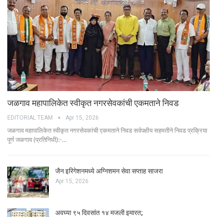
जळगाव महापालिकेत स्वीकृत नगरसेवकांची एकमताने निवड
EDITORIAL TEAM
Apr 15, 2026
जळगाव महापालिकेत स्वीकृत नगरसेवकांची एकमताने निवड सर्वपक्षीय सहमतीने निवड प्रक्रिया
पूर्ण जळगाव (प्रतिनिधी):-…
जैन इरिगेशनमध्ये अग्निशमन सेवा सप्ताह साजरा
Apr 15, 2026
अवघ्या ९५ दिवसांत १४ मजली इमारत;