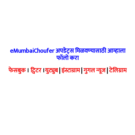
eMumbaiChoufer अपडेट्स मिळवण्यासाठी आम्हाला
फॉलो करा
फेसबुक
।
ट्विटर
।
युट्युब
|
इंस्टाग्राम
|
गुगल न्यूज
|
टेलिग्राम