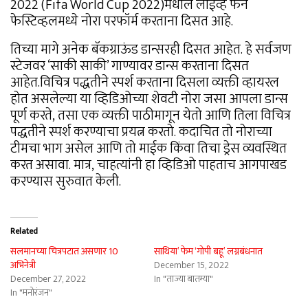
2022 (Fifa World Cup 2022)मधील लाईव्ह फॅन
फेस्टिव्हलमध्ये नोरा परफॉर्म करताना दिसत आहे.
तिच्या मागे अनेक बॅकग्राऊंड डान्सरही दिसत आहेत. हे सर्वजण
स्टेजवर ‘साकी साकी’ गाण्यावर डान्स करताना दिसत
आहेत.विचित्र पद्धतीने स्पर्श करताना दिसला व्यक्ती व्हायरल
होत असलेल्या या व्हिडिओच्या शेवटी नोरा जसा आपला डान्स
पूर्ण करते, तसा एक व्यक्ती पाठीमागून येतो आणि तिला विचित्र
पद्धतीने स्पर्श करण्याचा प्रयत्न करतो. कदाचित तो नोराच्या
टीमचा भाग असेल आणि तो माईक किंवा तिचा ड्रेस व्यवस्थित
करत असावा. मात्र, चाहत्यांनी हा व्हिडिओ पाहताच आगपाखड
करण्यास सुरुवात केली.
Related
सलमानच्या चित्रपटात असणार 10
साथिया’ फेम ‘गोपी बहू’ लग्नबंधनात
अभिनेत्री
December 15, 2022
December 27, 2022
In "ताज्या बातम्या"
In "मनोरंजन"