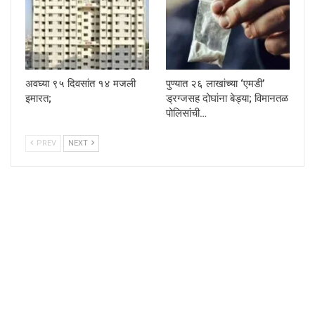
अवघ्या ९५ दिवसांत १४ मजली
पुण्यात २६ लाखांच्या ‘एमडी’
इमारत;
ड्रग्जसह दोघांना बेड्या; विमानतळ
पोलिसांची…
PREV
NEXT