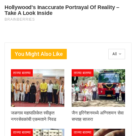
You Might Also Like
All
ताज्या बातम्या
ताज्या बातम्या
जळगाव महापालिकेत स्वीकृत
जैन इरिगेशनमध्ये अग्निशमन सेवा
नगरसेवकांची एकमताने निवड
सप्ताह साजरा
ताज्या बातम्या
ताज्या बातम्या