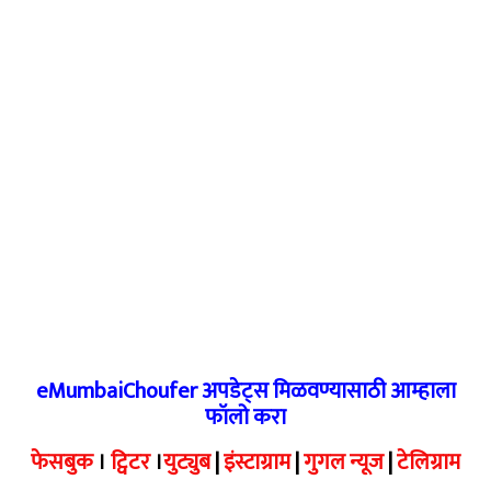
eMumbaiChoufer अपडेट्स मिळवण्यासाठी आम्हाला
फॉलो करा
फेसबुक
।
ट्विटर
।
युट्युब
|
इंस्टाग्राम
|
गुगल न्यूज
|
टेलिग्राम