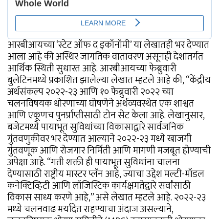
आरबीआयच्या ‘स्टेट ऑफ द इकॉनॉमी’ या लेखातही भर देण्यात
आला आहे की अस्थिर जागतिक वातावरण असूनही देशांतर्गत
आर्थिक स्थिती सुधारत आहे. आरबीआयच्या फेब्रुवारी
बुलेटिनमध्ये प्रकाशित झालेल्या लेखात म्हटले आहे की, “केंद्रीय
अर्थसंकल्प २०२२-२३ आणि १० फेब्रुवारी २०२२ च्या
चलनविषयक धोरणाच्या घोषणेने अर्थव्यवस्थेत एक शाश्वत
आणि एकूणच पुनर्प्राप्तीसाठी टोन सेट केला आहे. लेखानुसार,
बजेटमध्ये पायाभूत सुविधांच्या विकासाद्वारे सार्वजनिक
गुंतवणुकीवर भर देण्यात आल्याने २०२२-२३ मध्ये खाजगी
गुंतवणूक आणि रोजगार निर्मिती आणि मागणी मजबूत होण्याची
अपेक्षा आहे. “गती शक्ती ही पायाभूत सुविधांना चालना
देण्यासाठी राष्ट्रीय मास्टर प्लॅन आहे, ज्याचा उद्देश मल्टी-मॉडल
कनेक्टिव्हिटी आणि लॉजिस्टिक कार्यक्षमतेद्वारे सर्वांसाठी
विकास साध्य करणे आहे,” असे लेखात म्हटले आहे. २०२२-२३
मध्ये चलनवाढ मर्यादेत राहण्याचा अंदाज असल्याने,