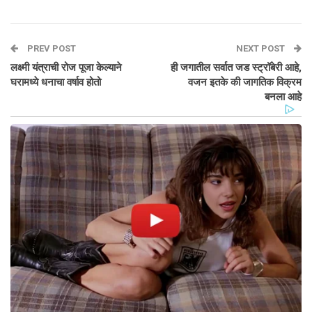
PREV POST
NEXT POST
लक्ष्मी यंत्राची रोज पूजा केल्याने
ही जगातील सर्वात जड स्ट्रॉबेरी आहे,
घरामध्ये धनाचा वर्षाव होतो
वजन इतके की जागतिक विक्रम
बनला आहे