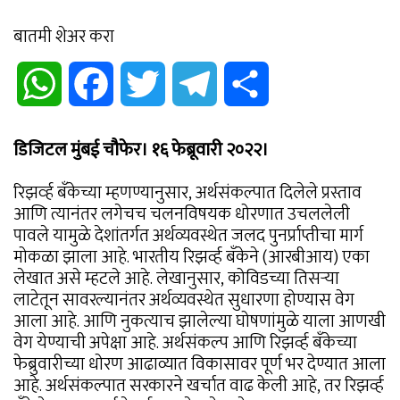
बातमी शेअर करा
WhatsApp
Facebook
Twitter
Telegram
Share
डिजिटल मुंबई चौफेर। १६ फेब्रूवारी २०२२।
रिझव्‍‌र्ह बँकेच्या म्हणण्यानुसार, अर्थसंकल्पात दिलेले प्रस्ताव
आणि त्यानंतर लगेचच चलनविषयक धोरणात उचललेली
पावले यामुळे देशांतर्गत अर्थव्यवस्थेत जलद पुनर्प्राप्तीचा मार्ग
मोकळा झाला आहे. भारतीय रिझर्व्ह बँकेने (आरबीआय) एका
लेखात असे म्हटले आहे. लेखानुसार, कोविडच्या तिसर्‍या
लाटेतून सावरल्यानंतर अर्थव्यवस्थेत सुधारणा होण्यास वेग
आला आहे. आणि नुकत्याच झालेल्या घोषणांमुळे याला आणखी
वेग येण्याची अपेक्षा आहे. अर्थसंकल्प आणि रिझर्व्ह बँकेच्या
फेब्रुवारीच्या धोरण आढाव्यात विकासावर पूर्ण भर देण्यात आला
आहे. अर्थसंकल्पात सरकारने खर्चात वाढ केली आहे, तर रिझर्व्ह