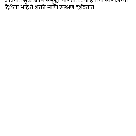
जीवनात सुख आणि समृद्धी आणतात. ज्या हत्तींची सोंड वरच्या
दिशेला आहे ते शक्ती आणि संरक्षण दर्शवतात.