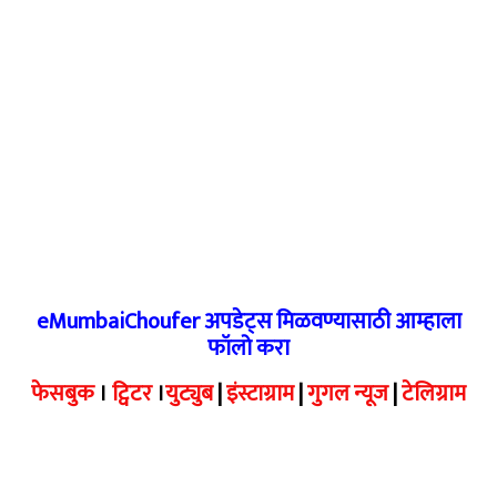
eMumbaiChoufer अपडेट्स मिळवण्यासाठी आम्हाला
फॉलो करा
फेसबुक
।
ट्विटर
।
युट्युब
|
इंस्टाग्राम
|
गुगल न्यूज
|
टेलिग्राम