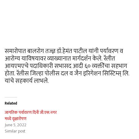
समारोपात बालरोग तज्ज्ञ डॉ.हेमंत पाटील यांनी पर्यावरण व
आरोग्य याविषयावर व्याख्यानात मार्गदर्शन केले. रॅलीत
आयएमएचे पदाधिकारी सभासद आदी ६० व्यक्तींचा सहभाग
होता. रॅलीस जिल्हा पोलीस दल व जैन इरिगेशन सिस्टिम्स् लि.
यांचे सहकार्य लाभले.
Related
जागतिक पर्यावरण दिनी जी.एस.नगर
मध्ये वृक्षारोपण
June 5, 2022
Similar post