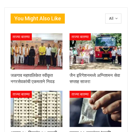
You Might Also Like
All
ताज्या बातम्या
ताज्या बातम्या
जळगाव महापालिकेत स्वीकृत
जैन इरिगेशनमध्ये अग्निशमन सेवा
नगरसेवकांची एकमताने निवड
सप्ताह साजरा
ताज्या बातम्या
ताज्या बातम्या