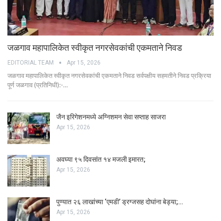
जळगाव महापालिकेत स्वीकृत नगरसेवकांची एकमताने निवड
EDITORIAL TEAM
Apr 15, 2026
जळगाव महापालिकेत स्वीकृत नगरसेवकांची एकमताने निवड सर्वपक्षीय सहमतीने निवड प्रक्रिया
पूर्ण जळगाव (प्रतिनिधी):-…
जैन इरिगेशनमध्ये अग्निशमन सेवा सप्ताह साजरा
Apr 15, 2026
अवघ्या ९५ दिवसांत १४ मजली इमारत;
Apr 15, 2026
पुण्यात २६ लाखांच्या ‘एमडी’ ड्रग्जसह दोघांना बेड्या;…
Apr 15, 2026