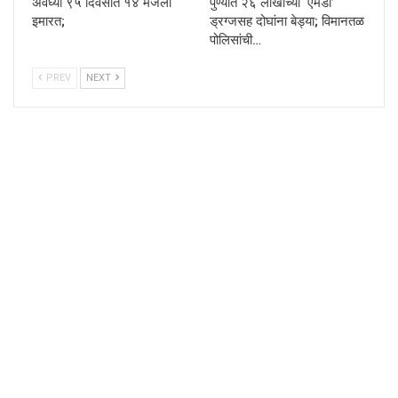
अवघ्या ९५ दिवसांत १४ मजली
पुण्यात २६ लाखांच्या ‘एमडी’
इमारत;
ड्रग्जसह दोघांना बेड्या; विमानतळ
पोलिसांची…
PREV
NEXT