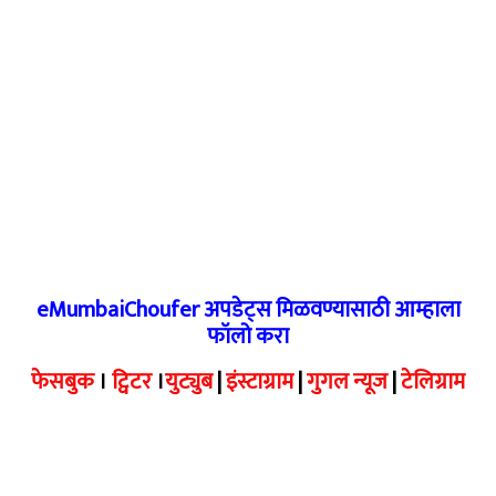
eMumbaiChoufer अपडेट्स मिळवण्यासाठी आम्हाला
फॉलो करा
फेसबुक
।
ट्विटर
।
युट्युब
|
इंस्टाग्राम
|
गुगल न्यूज
|
टेलिग्राम