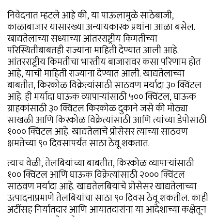
निवेदनात म्हटले आहे की, या पाऊलामुळे साठेबाजी,
काळाबाजार यासारख्या अन्यायकारक प्रथांना आळा बसेल.
खाद्यतेलाच्या सध्याच्या आंतरराष्ट्रीय किमतीच्या
परिस्थितीबाबतही राज्यांना माहिती देण्यात आली आहे.
आंतरराष्ट्रीय किमतींचा भारतीय बाजारावर कसा परिणाम होत
आहे, याची माहिती राज्यांना देण्यात आली. खाद्यतेलाच्या
बाबतीत, किरकोळ विक्रेत्यांसाठी साठवण मर्यादा ३० क्विंटल
आहे. ही मर्यादा घाऊक व्यापाऱ्यांसाठी ५०० क्विंटल, घाऊक
ग्राहकांसाठी ३० क्विंटल किरकोळ दुकाने जसे की मोठ्या
साखळी आणि किरकोळ विक्रेत्यांसाठी आणि त्यांच्या डेपोसाठी
१००० क्विंटल आहे. खाद्यतेलाचे प्रोसेसर त्यांच्या साठवण
क्षमतेच्या ९० दिवसांपर्यंत साठा ठेवू शकतात.
त्याच वेळी, तेलबियांच्या बाबतीत, किरकोळ व्यापाऱ्यांसाठी
१०० क्विंटल आणि घाऊक विक्रेत्यांसाठी २००० क्विंटल
साठवण मर्यादा आहे. खाद्यतेलबियांचे प्रोसेसर खाद्यतेलाच्या
उत्पादनाप्रमाणे तेलबियांचा साठा ९० दिवस ठेवू शकतील. काही
अटींसह निर्यातदार आणि आयातदारांना या आदेशाच्या कक्षेतून