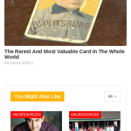
You Might Also Like
All
UNCATEGORIZED
UNCATEGORIZED