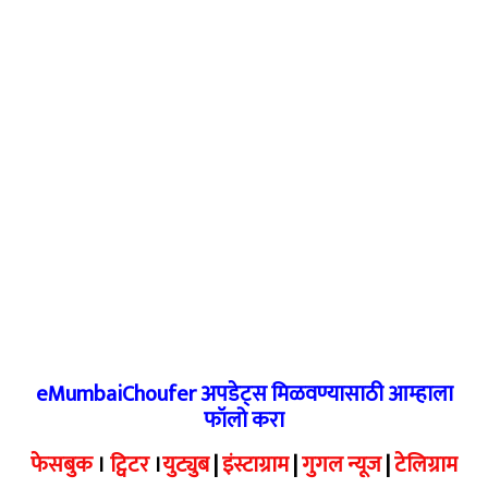
eMumbaiChoufer अपडेट्स मिळवण्यासाठी आम्हाला
फॉलो करा
फेसबुक
।
ट्विटर
।
युट्युब
|
इंस्टाग्राम
|
गुगल न्यूज
|
टेलिग्राम