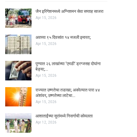
जैन इरिगेशनमध्ये अग्निशमन सेवा सप्ताह साजरा
Apr 15, 2026
अवघ्या ९५ दिवसांत १४ मजली इमारत;
Apr 15, 2026
पुण्यात २६ लाखांच्या ‘एमडी’ ड्रग्जसह दोघांना
बेड्या;…
Apr 15, 2026
राज्यात उष्णतेचा तडाखा; अकोल्यात पारा ४४
अंशांवर, उष्णतेच्या लाटेचा…
Apr 15, 2026
आशाताईंच्या सुरांमध्ये निसर्गाची कोमलता
Apr 12, 2026