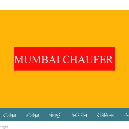
टॉलीवूड
हॉलीवूड
भोजपुरी
वेबसिरीज
टेलिव्हिजन
कॅ
न सुरू!