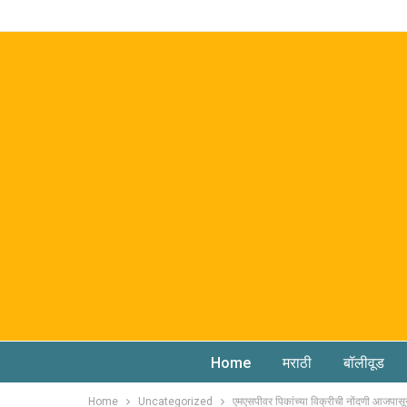
Home
मराठी
बॉलीवूड
Home
Uncategorized
एमएसपीवर पिकांच्या विक्रीची नोंदणी आजपासू