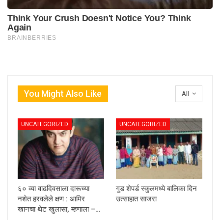
You Might Also Like
All
UNCATEGORIZED
UNCATEGORIZED
६० व्या वाढदिवसाला दारूच्या
गुड शेपर्ड स्कुलमध्ये बालिका दिन
नशेत हरवलेले क्षण : आमिर
उत्साहात साजरा
खानचा थेट खुलासा, म्हणाला –…