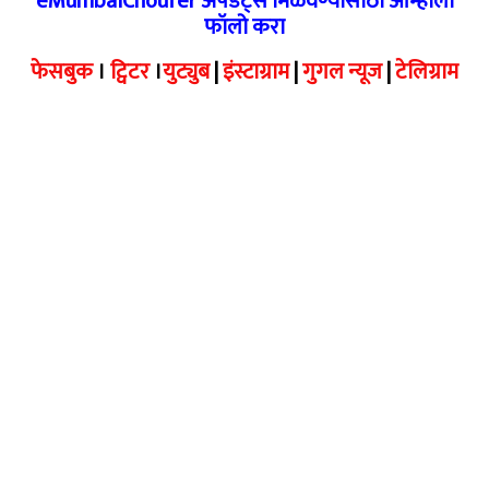
eMumbaiChoufer अपडेट्स मिळवण्यासाठी आम्हाला
फॉलो करा
फेसबुक
।
ट्विटर
।
युट्युब
|
इंस्टाग्राम
|
गुगल न्यूज
|
टेलिग्राम