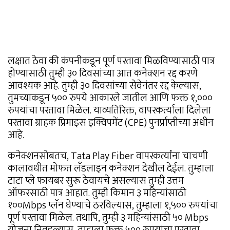
लक्षात ठेवा की कंपनीकडून पूर्ण परतावा मिळविण्यासाठी पात्र
होण्यासाठी तुम्ही ३० दिवसांच्या आत कनेक्शन रद्द करणे
आवश्यक आहे. तुम्ही ३० दिवसांच्या सेवेनंतर रद्द केल्यास,
तुमच्याकडून ५०० रुपये आकारले जातील आणि फक्त १,०००
रुपयांचा परतावा मिळेल. याव्यतिरिक्त, वापरकर्त्याला दिलेला
परतावा ग्राहक प्रिमाइस इक्विपमेंट (CPE) पुनर्प्राप्तीच्या अधीन
आहे.
कनेक्शनसोबतच, Tata Play Fiber वापरकर्त्यांना चाचणी
कालावधीत मोफत लँडलाइन कनेक्शन देखील देईल. तुम्हाला
टाटा प्ले फायबर सुरू ठेवायचे असल्यास तुम्ही उत्तम
ऑफरसाठी पात्र आहात. तुम्ही किमान ३ महिन्यांसाठी
१००Mbps प्लॅन घेण्याचे ठरविल्यास, तुम्हाला १,५०० रुपयांचा
पूर्ण परतावा मिळेल. तथापि, तुम्ही ३ महिन्यांसाठी ५० Mbps
योजना निवडल्यास, तुम्हाला फक्त ५०० रुपयांचा परतावा