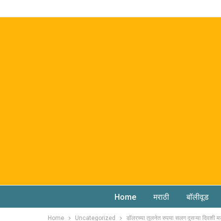
Home
मराठी
बॉलीवूड
Home
Uncategorized
डॉलरच्या तुलनेत रुपया सलग दुसऱ्या दिवशी म