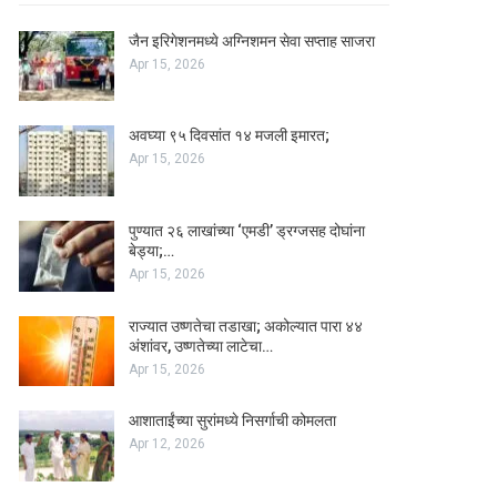
जैन इरिगेशनमध्ये अग्निशमन सेवा सप्ताह साजरा
Apr 15, 2026
अवघ्या ९५ दिवसांत १४ मजली इमारत;
Apr 15, 2026
पुण्यात २६ लाखांच्या ‘एमडी’ ड्रग्जसह दोघांना
बेड्या;…
Apr 15, 2026
राज्यात उष्णतेचा तडाखा; अकोल्यात पारा ४४
अंशांवर, उष्णतेच्या लाटेचा…
Apr 15, 2026
आशाताईंच्या सुरांमध्ये निसर्गाची कोमलता
Apr 12, 2026