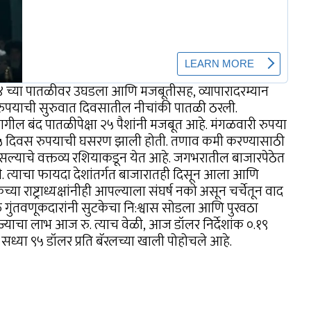
.२४ च्या पातळीवर उघडला आणि मजबूतीसह, व्यापारादरम्यान
ुपयाची सुरुवात दिवसातील नीचांकी पातळी ठरली.
मागील बंद पातळीपेक्षा २५ पैशांनी मजबूत आहे. मंगळवारी रुपया
सलग ५ दिवस रुपयाची घसरण झाली होती. तणाव कमी करण्यासाठी
 असल्याचे वक्तव्य रशियाकडून येत आहे. जगभरातील बाजारपेठेत
 त्याचा फायदा देशांतर्गत बाजारातही दिसून आला आणि
 राष्ट्राध्यक्षांनीही आपल्याला संघर्ष नको असून चर्चेतून वाद
ळे गुंतवणूकदारांनी सुटकेचा नि:श्वास सोडला आणि पुरवठा
ज्याचा लाभ आज रु. त्याच वेळी, आज डॉलर निर्देशांक ०.१९
ूड सध्या ९५ डॉलर प्रति बॅरलच्या खाली पोहोचले आहे.