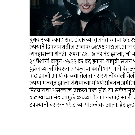
बुधवारच्या व्यवहारात, डॉलरच्या तुलनेत रुपया ७५
रुपयाने दिवसभरातील उच्चांक ७४.९६ गाठला. आज र
व्यवहाराच्या शेवटी, रुपया ८५.०७ वर बंद झाला, जो 
२८ पैशांनी वाढून ७५.३२ वर बंद झाला. यापूर्वी 
युक्रेनच्या सीमेवरून लष्कराचा काही भाग मागे घेत
वाढ झाली आणि कच्च्या तेलात घसरण नोंदवली गेली.
रुपया मजबूत झाला.रशियाच्या घोषणेसोबतच अमेरिकेच्या
मिटवायचा असल्याचे वक्तव्य केले होते. या संकेतांमु
वाढण्याच्या अंदाजामुळे कच्च्या तेलात नरमाई आली. 
टक्क्यांनी घसरून ९५.८ च्या पातळीवर आला. ब्रेंट क्र