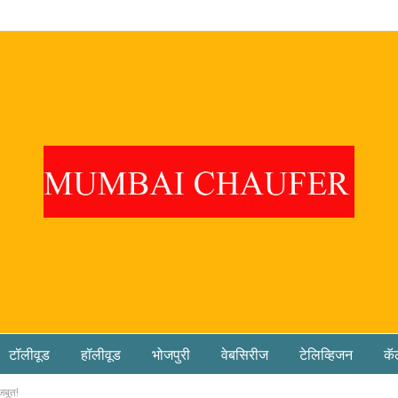
टॉलीवूड
हॉलीवूड
भोजपुरी
वेबसिरीज
टेलिव्हिजन
कॅ
जबूत!