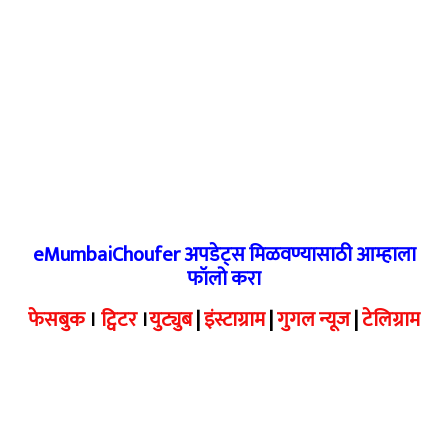
eMumbaiChoufer अपडेट्स मिळवण्यासाठी आम्हाला
फॉलो करा
फेसबुक
।
ट्विटर
।
युट्युब
|
इंस्टाग्राम
|
गुगल न्यूज
|
टेलिग्राम