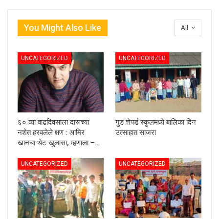
You Might Also Like
All
UNCATEGORIZED
UNCATEGORIZED
६० व्या वाढदिवसाला दारूच्या
गुड शेपर्ड स्कुलमध्ये बालिका दिन
नशेत हरवलेले क्षण : आमिर
उत्साहात साजरा
खानचा थेट खुलासा, म्हणाला –…
UNCATEGORIZED
UNCATEGORIZED