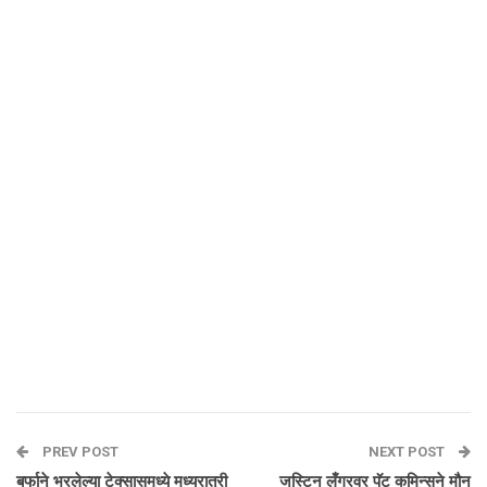
PREV POST
NEXT POST
बर्फाने भरलेल्या टेक्सासमध्ये मध्यरात्री
जस्टिन लँगरवर पॅट कमिन्सने मौन