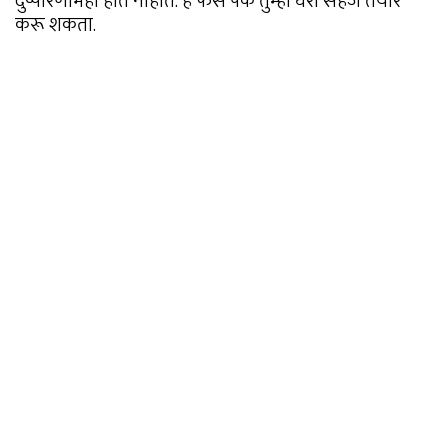
दुष्परिणामही होत नाहीत. हे फेस पॅक तुम्ही घरी सहज तयार
करू शकता.