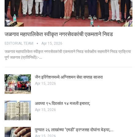
जळगाव महापालिकेत स्वीकृत नगरसेवकांची एकमताने निवड
EDITORIAL TEAM
Apr 15, 2026
जळगाव महापालिकेत स्वीकृत नगरसेवकांची एकमताने निवड सर्वपक्षीय सहमतीने निवड प्रक्रिया
पूर्ण जळगाव (प्रतिनिधी):-…
जैन इरिगेशनमध्ये अग्निशमन सेवा सप्ताह साजरा
Apr 15, 2026
अवघ्या ९५ दिवसांत १४ मजली इमारत;
Apr 15, 2026
पुण्यात २६ लाखांच्या ‘एमडी’ ड्रग्जसह दोघांना बेड्या;…
Apr 15, 2026