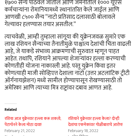
१७०० सैन्य पाठवले जातील आणि जर्मनीतील १००० यूएस
कर्मचार्‍यांना रोमानियामध्ये स्थानांतरित केले जाईल आणि
आणखी ८५०० सैन्य “नाटो प्रतिसाद दलासाठी बोलावले
गेल्यावर हलण्यास तयार असतील.”
त्याचवेळी, आम्ही तुम्हाला सांगूया की युक्रेनजवळ सुमारे एक
लाख रशियन सैन्याच्या तैनातीमुळे पाश्चात्य देशांची चिंता वाढली
आहे, जे याकडे संभाव्य आक्रमणाची सुरुवात म्हणून पाहत
आहेत. तथापि, रशियाने आपल्या शेजाऱ्यांवर हल्ला करण्याची
कोणतीही योजना नाकारली आहे. परंतु युक्रेन किंवा इतर
कोणत्याही माजी सोव्हिएत देशाला नाटो (उत्तर अटलांटिक ट्रीटी
ऑर्गनायझेशन) मध्ये सामील होण्यापासून रोखण्यासाठी तो
अमेरिका आणि त्याच्या मित्र राष्ट्रांवर दबाव आणत आहे.
Related
रशिया आज युक्रेनवर हल्ला करू शकतो,
रशियाने युक्रेनवर हल्ला केला? दोन्ही
पेंटागॉनने केला मोठा दावा!
देशांचा एकमेकांवर गोळीबाराचे आरोप!
February 21, 2022
February 18, 2022