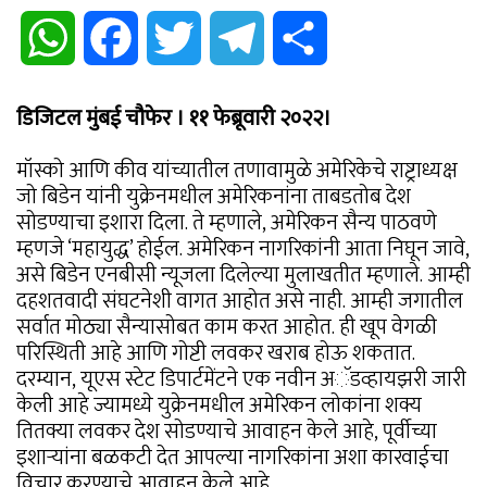
WhatsApp
Facebook
Twitter
Telegram
Share
डिजिटल मुंबई चौफेर । ११ फेब्रूवारी २०२२।
मॉस्को आणि कीव यांच्यातील तणावामुळे अमेरिकेचे राष्ट्राध्यक्ष
जो बिडेन यांनी युक्रेनमधील अमेरिकनांना ताबडतोब देश
सोडण्याचा इशारा दिला. ते म्हणाले, अमेरिकन सैन्य पाठवणे
म्हणजे ‘महायुद्ध’ होईल. अमेरिकन नागरिकांनी आता निघून जावे,
असे बिडेन एनबीसी न्यूजला दिलेल्या मुलाखतीत म्हणाले. आम्ही
दहशतवादी संघटनेशी वागत आहोत असे नाही. आम्ही जगातील
सर्वात मोठ्या सैन्यासोबत काम करत आहोत. ही खूप वेगळी
परिस्थिती आहे आणि गोष्टी लवकर खराब होऊ शकतात.
दरम्यान, यूएस स्टेट डिपार्टमेंटने एक नवीन अॅडव्हायझरी जारी
केली आहे ज्यामध्ये युक्रेनमधील अमेरिकन लोकांना शक्य
तितक्या लवकर देश सोडण्याचे आवाहन केले आहे, पूर्वीच्या
इशाऱ्यांना बळकटी देत ​​आपल्या नागरिकांना अशा कारवाईचा
विचार करण्याचे आवाहन केले आहे.