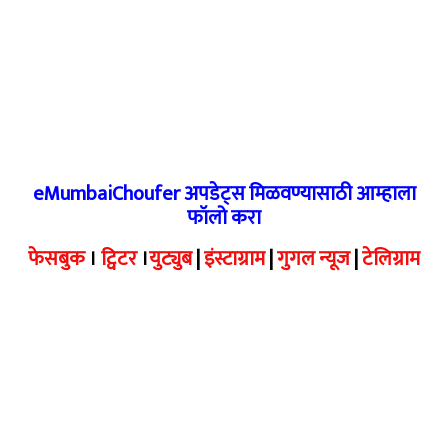
eMumbaiChoufer अपडेट्स मिळवण्यासाठी आम्हाला
फॉलो करा
फेसबुक
।
ट्विटर
।
युट्युब
|
इंस्टाग्राम
|
गुगल न्यूज
|
टेलिग्राम