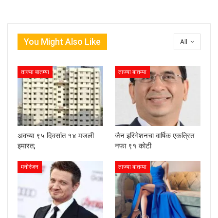
You Might Also Like
All
ताज्या बातम्या
ताज्या बातम्या
अवघ्या ९५ दिवसांत १४ मजली
जैन इरिगेशनचा वार्षिक एकत्रित
इमारत;
नफा ९१ कोटी
मनोरंजन
ताज्या बातम्या