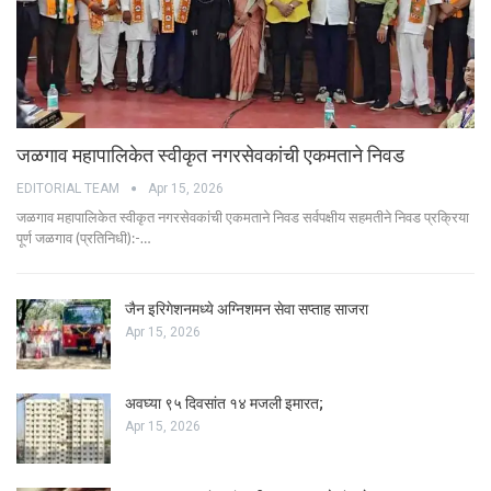
जळगाव महापालिकेत स्वीकृत नगरसेवकांची एकमताने निवड
EDITORIAL TEAM
Apr 15, 2026
जळगाव महापालिकेत स्वीकृत नगरसेवकांची एकमताने निवड सर्वपक्षीय सहमतीने निवड प्रक्रिया
पूर्ण जळगाव (प्रतिनिधी):-…
जैन इरिगेशनमध्ये अग्निशमन सेवा सप्ताह साजरा
Apr 15, 2026
अवघ्या ९५ दिवसांत १४ मजली इमारत;
Apr 15, 2026