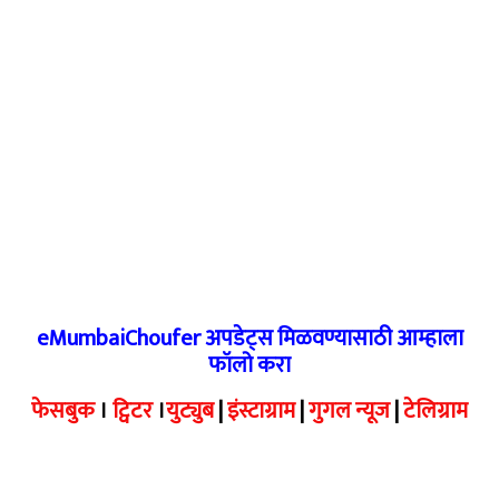
eMumbaiChoufer अपडेट्स मिळवण्यासाठी आम्हाला
फॉलो करा
फेसबुक
।
ट्विटर
।
युट्युब
|
इंस्टाग्राम
|
गुगल न्यूज
|
टेलिग्राम