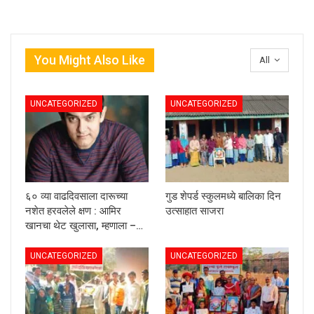
You Might Also Like
All
UNCATEGORIZED
UNCATEGORIZED
६० व्या वाढदिवसाला दारूच्या
गुड शेपर्ड स्कुलमध्ये बालिका दिन
नशेत हरवलेले क्षण : आमिर
उत्साहात साजरा
खानचा थेट खुलासा, म्हणाला –…
UNCATEGORIZED
UNCATEGORIZED