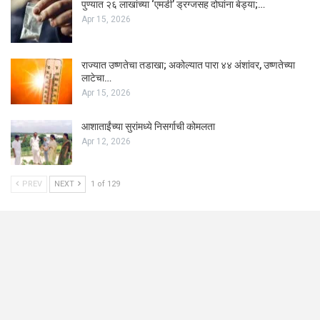
पुण्यात २६ लाखांच्या ‘एमडी’ ड्रग्जसह दोघांना बेड्या;…
Apr 15, 2026
राज्यात उष्णतेचा तडाखा; अकोल्यात पारा ४४ अंशांवर, उष्णतेच्या
लाटेचा…
Apr 15, 2026
आशाताईंच्या सुरांमध्ये निसर्गाची कोमलता
Apr 12, 2026
PREV
NEXT
1 of 129