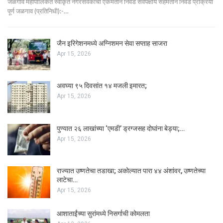
जळगाव महापालिकेत स्वीकृत नगरसेवकांची एकमताने निवड सर्वपक्षीय सहमतीने निवड प्रक्रिया
पूर्ण जळगाव (प्रतिनिधी):-…
जैन इरिगेशनमध्ये अग्निशमन सेवा सप्ताह साजरा
Apr 15, 2026
अवघ्या ९५ दिवसांत १४ मजली इमारत;
Apr 15, 2026
पुण्यात २६ लाखांच्या ‘एमडी’ ड्रग्जसह दोघांना बेड्या;…
Apr 15, 2026
राज्यात उष्णतेचा तडाखा; अकोल्यात पारा ४४ अंशांवर, उष्णतेच्या
लाटेचा…
Apr 15, 2026
आशाताईंच्या सुरांमध्ये निसर्गाची कोमलता