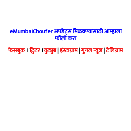
eMumbaiChoufer अपडेट्स मिळवण्यासाठी आम्हाला
फॉलो करा
फेसबुक
।
ट्विटर
।
युट्युब
|
इंस्टाग्राम
|
गुगल न्यूज
|
टेलिग्राम