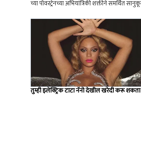
च्या पॉवरट्रेनच्या अभियांत्रिकी शक्तीने समर्थित सा
तुम्ही इलेक्ट्रिक टाटा नॅनो देखील खरेदी करू शकत