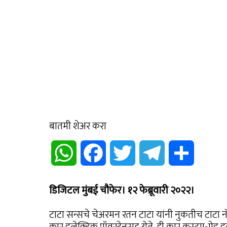
बातमी शेअर करा
WhatsApp
Facebook
Twitter
Telegram
Share
डिजिटल मुंबई चौफेर। १२ फेब्रूवारी २०२२।
टाटा सन्सचे चेअरमन रतन टाटा यांनी नुकतीच टाटा नॅ
कार इलेक्ट्रिक पॉवरट्रेनसह येते. ही कार कस्टम-मेड इ