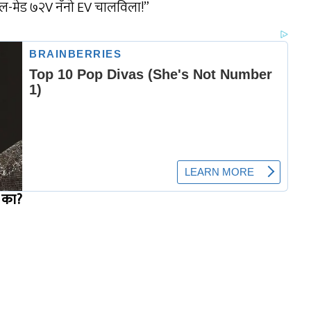
नुकूल-मेड ७२V नॅनो EV चालविला!”
ा का?