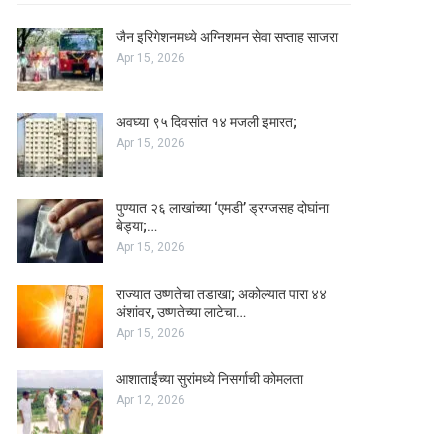
जैन इरिगेशनमध्ये अग्निशमन सेवा सप्ताह साजरा
Apr 15, 2026
अवघ्या ९५ दिवसांत १४ मजली इमारत;
Apr 15, 2026
पुण्यात २६ लाखांच्या ‘एमडी’ ड्रग्जसह दोघांना
बेड्या;…
Apr 15, 2026
राज्यात उष्णतेचा तडाखा; अकोल्यात पारा ४४
अंशांवर, उष्णतेच्या लाटेचा…
Apr 15, 2026
आशाताईंच्या सुरांमध्ये निसर्गाची कोमलता
Apr 12, 2026