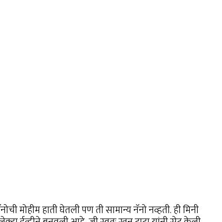
नोची मोहीम हाती घेतली पण ती सामान्य नॅनो नव्हती. ही मिनी
लेक्ट्रा ईव्हीने बनवली आहे, जी स्वतः रतन टाटा यांनी सेट केली