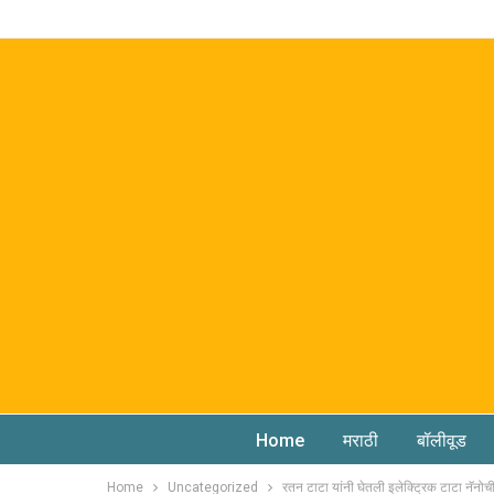
Home
मराठी
बॉलीवूड
Home
Uncategorized
रतन टाटा यांनी घेतली इलेक्ट्रिक टाटा नॅनोची