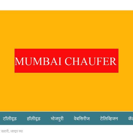
टॉलीवूड
हॉलीवूड
भोजपुरी
वेबसिरीज
टेलिव्हिजन
कॅ
 सवारी, जाणून घ्या