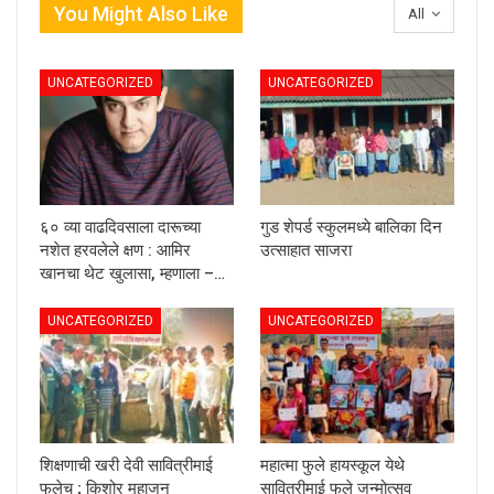
You Might Also Like
All
UNCATEGORIZED
UNCATEGORIZED
६० व्या वाढदिवसाला दारूच्या
गुड शेपर्ड स्कुलमध्ये बालिका दिन
नशेत हरवलेले क्षण : आमिर
उत्साहात साजरा
खानचा थेट खुलासा, म्हणाला –…
UNCATEGORIZED
UNCATEGORIZED
शिक्षणाची खरी देवी सावित्रीमाई
महात्मा फुले हायस्कूल येथे
फुलेच ; किशोर महाजन
सावित्रीमाई फुले जन्मोत्सव