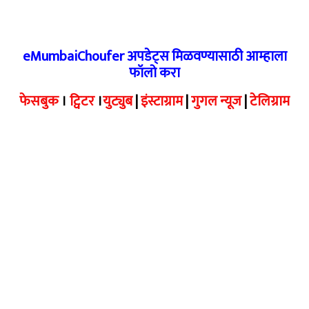
eMumbaiChoufer अपडेट्स मिळवण्यासाठी आम्हाला
फॉलो करा
फेसबुक
।
ट्विटर
।
युट्युब
|
इंस्टाग्राम
|
गुगल न्यूज
|
टेलिग्राम