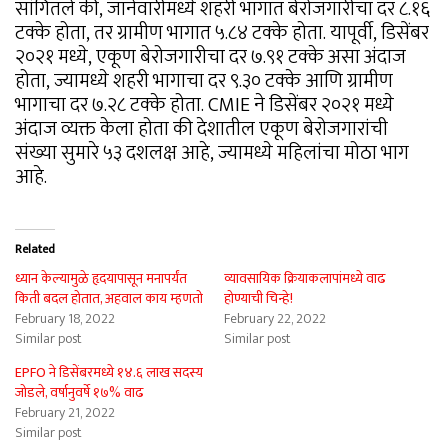
सांगितले की, जानेवारीमध्ये शहरी भागात बेरोजगारीचा दर ८.१६
टक्के होता, तर ग्रामीण भागात ५.८४ टक्के होता. यापूर्वी, डिसेंबर
२०२१ मध्ये, एकूण बेरोजगारीचा दर ७.९१ टक्के असा अंदाज
होता, ज्यामध्ये शहरी भागाचा दर ९.३० टक्के आणि ग्रामीण
भागाचा दर ७.२८ टक्के होता. CMIE ने डिसेंबर २०२१ मध्ये
अंदाज व्यक्त केला होता की देशातील एकूण बेरोजगारांची
संख्या सुमारे ५३ दशलक्ष आहे, ज्यामध्ये महिलांचा मोठा भाग
आहे.
Related
ध्यान केल्यामुळे हृदयापासून मनापर्यंत
व्यावसायिक क्रियाकलापांमध्ये वाढ
किती बदल होतात, अहवाल काय म्हणतो
होण्याची चिन्हे!
February 18, 2022
February 22, 2022
Similar post
Similar post
EPFO ​​ने डिसेंबरमध्ये १४.६ लाख सदस्य
जोडले, वर्षानुवर्षे १७% वाढ
February 21, 2022
Similar post