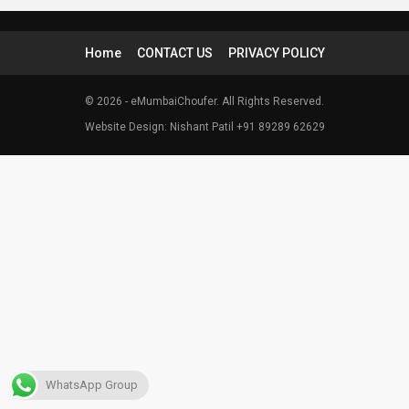
Home
CONTACT US
PRIVACY POLICY
© 2026 - eMumbaiChoufer. All Rights Reserved.
Website Design: Nishant Patil +91 89289 62629
WhatsApp Group