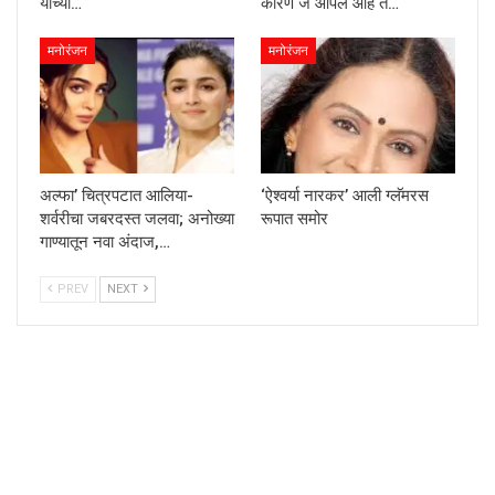
यांच्या…
कारण जे आपलं आहे ते…
मनोरंजन
मनोरंजन
अल्फा’ चित्रपटात आलिया-
‘ऐश्वर्या नारकर’ आली ग्लॅमरस
शर्वरीचा जबरदस्त जलवा; अनोख्या
रूपात समोर
गाण्यातून नवा अंदाज,…
PREV
NEXT