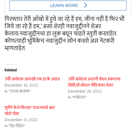
गिरफ़्तार तेरी आँखो में हुवे जा रहे हैं हम, जीना नहीं है फिर भी
जिये जा रहे हैं हम,’ असा शेरही नवाजुद्दीनने शेअर
केलाय.नवाजुद्दीनचा हा लुक बघून चाहते स्तुती करताहेत.
कोणत्याही भूमिकेचं नवाजुद्दीन सोनं करतो असं नेटकरी
म्हणताहेत.
Related
उर्फी जावेदचा आणखी एक हटके अंदाज
उर्फी जावेदचा अतरंगी फॅशन प्रकाराचा
December 10, 2022
व्हिडिओ सोशल मीडियावर शेअर
In "ताज्या बातम्या"
December 24, 2022
In "मनोरंजन"
भूमीने केले सिल्व्हर गाऊनमध्ये ब्लर
फोटो पोस्ट
December 13, 2022
In "देश-विदेश"