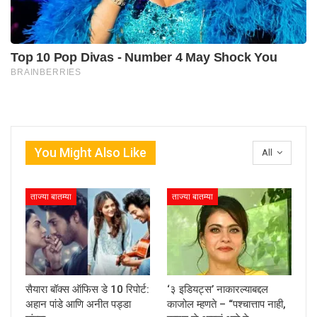
You Might Also Like
All
ताज्या बातम्या
ताज्या बातम्या
सैयारा बॉक्स ऑफिस डे 10 रिपोर्ट:
‘३ इडियट्स’ नाकारल्याबद्दल
अहान पांडे आणि अनीत पड्डा
काजोल म्हणते – “पश्चात्ताप नाही,