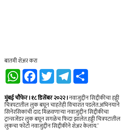
बातमी शेअर करा
WhatsApp
Facebook
Twitter
Telegram
Share
मुंबई चौफेर I १८ डिसेंबर २०२२ I
नवाजुद्दीन सिद्दीकीचा हड्डी
चित्रपटातील लुक बघून चाहतेही विचारात पडलेत.अभिनयाने
सिनेरसिकांची दाद मिळवणाऱ्या नवाजुद्दीन सिद्दीकीचा
ट्रान्सजेंडर लुक बघून सगळेच फिदा झालेत.हड्डी चित्रपटातील
लुकचा फोटो नवाजुद्दीन सिद्दीकीने शेअर केलाय.’