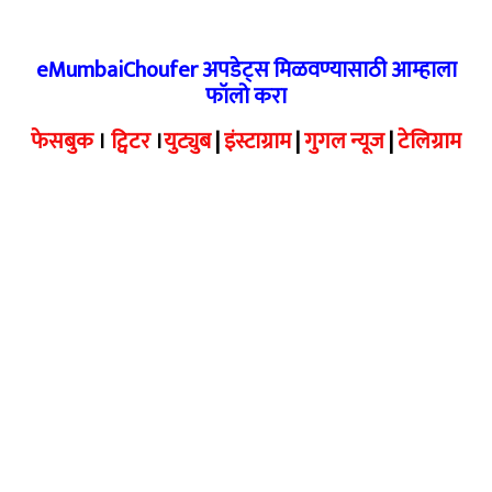
eMumbaiChoufer अपडेट्स मिळवण्यासाठी आम्हाला
फॉलो करा
फेसबुक
।
ट्विटर
।
युट्युब
|
इंस्टाग्राम
|
गुगल न्यूज
|
टेलिग्राम