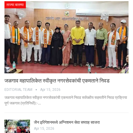
ताज्या बातम्या
जळगाव महापालिकेत स्वीकृत नगरसेवकांची एकमताने निवड
EDITORIAL TEAM
Apr 15, 2026
जळगाव महापालिकेत स्वीकृत नगरसेवकांची एकमताने निवड सर्वपक्षीय सहमतीने निवड प्रक्रिया
पूर्ण जळगाव (प्रतिनिधी):-…
जैन इरिगेशनमध्ये अग्निशमन सेवा सप्ताह साजरा
Apr 15, 2026