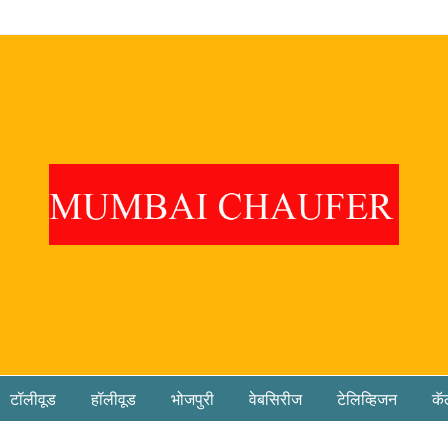
टॉलीवूड
हॉलीवूड
भोजपुरी
वेबसिरीज
टेलिव्हिजन
कॅ