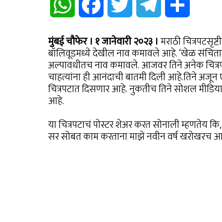
WhatsApp
Facebook
Twitter
Telegram
Share
मुंबई चौफेर । १ जानेवारी २०२३ ।
मराठी चित्रपटसृष्ट
बॉलिवूडमध्ये देखील नाव कमावले आहे. ‘खेळ संचिताचा
अल्पावधीतच नाव कमावले. आजवर तिने अनेक चित्रप
चाहत्यांना ही आनंदाची बातमी दिली आहे.तिने अजू
चित्रपटात दिसणार आहे. नुकतीच तिने सोशल मीडियाव
आहे.
या चित्रपटाचं पोस्टर शेअर करत सोनाली म्हणतेय कि, ‘
सर सोबत काम करताना माझे नवीन वर्ष खरोखरच 