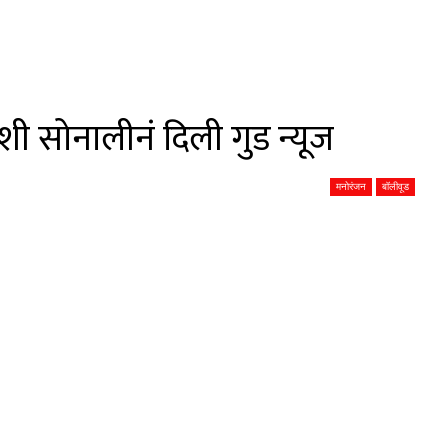
शी सोनालीनं दिली गुड न्यूज
मनोरंजन
बॉलीवूड