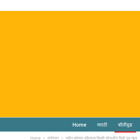
Home
मराठी
बॉलीवूड
Home
मनोरंजन
नवीन वर्षाच्या पहिल्याच दिवशी सोनालीनं दिली गुड न्यूज