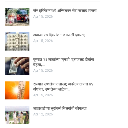
जैन इरिगेशनमध्ये अग्निशमन सेवा सप्ताह साजरा
Apr 15, 2026
अवघ्या ९५ दिवसांत १४ मजली इमारत;
Apr 15, 2026
पुण्यात २६ लाखांच्या ‘एमडी’ ड्रग्जसह दोघांना
बेड्या;…
Apr 15, 2026
राज्यात उष्णतेचा तडाखा; अकोल्यात पारा ४४
अंशांवर, उष्णतेच्या लाटेचा…
Apr 15, 2026
आशाताईंच्या सुरांमध्ये निसर्गाची कोमलता
Apr 12, 2026