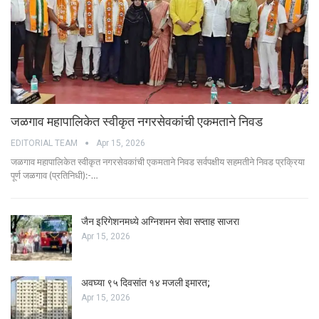
जळगाव महापालिकेत स्वीकृत नगरसेवकांची एकमताने निवड
EDITORIAL TEAM
Apr 15, 2026
जळगाव महापालिकेत स्वीकृत नगरसेवकांची एकमताने निवड सर्वपक्षीय सहमतीने निवड प्रक्रिया
पूर्ण जळगाव (प्रतिनिधी):-…
जैन इरिगेशनमध्ये अग्निशमन सेवा सप्ताह साजरा
Apr 15, 2026
अवघ्या ९५ दिवसांत १४ मजली इमारत;
Apr 15, 2026