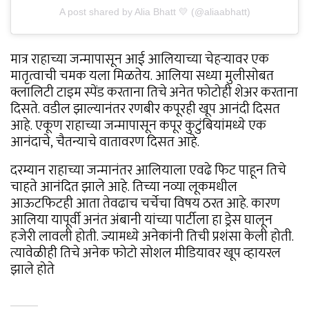
A post shared by Alia Bhatt 💛 (@aliaabhatt)
मात्र राहाच्या जन्मापासून आई आलियाच्या चेहऱ्यावर एक
मातृत्वाची चमक यला मिळतेय. आलिया सध्या मुलीसोबत
क्लालिटी टाइम स्पेंड करताना तिचे अनेत फोटोही शेअर करताना
दिसते. वडील झाल्यानंतर रणबीर कपूरही खूप आनंदी दिसत
आहे. एकूण राहाच्या जन्मापासून कपूर कुटुंबियांमध्ये एक
आनंदाचे, चैतन्याचे वातावरण दिसत आहे.
दरम्यान राहाच्या जन्मानंतर आलियाला एवढे फिट पाहून तिचे
चाहते आनंदित झाले आहे. तिच्या नव्या लूकमधील
आऊटफिटही आता तेवढाच चर्चेचा विषय ठरत आहे. कारण
आलिया यापूर्वी अनंत अंबानी यांच्या पार्टीला हा ड्रेस घालून
हजेरी लावली होती. ज्यामध्ये अनेकांनी तिची प्रशंसा केली होती.
त्यावेळीही तिचे अनेक फोटो सोशल मीडियावर खूप व्हायरल
झाले होते