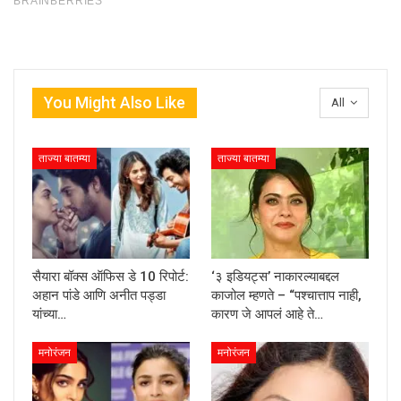
You Might Also Like
All
ताज्या बातम्या
ताज्या बातम्या
सैयारा बॉक्स ऑफिस डे 10 रिपोर्ट:
‘३ इडियट्स’ नाकारल्याबद्दल
अहान पांडे आणि अनीत पड्डा
काजोल म्हणते – “पश्चात्ताप नाही,
यांच्या…
कारण जे आपलं आहे ते…
मनोरंजन
मनोरंजन