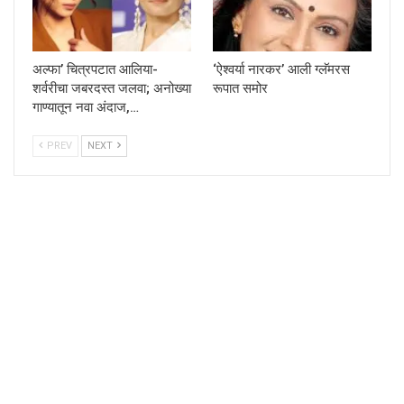
अल्फा’ चित्रपटात आलिया-
‘ऐश्वर्या नारकर’ आली ग्लॅमरस
शर्वरीचा जबरदस्त जलवा; अनोख्या
रूपात समोर
गाण्यातून नवा अंदाज,…
PREV
NEXT