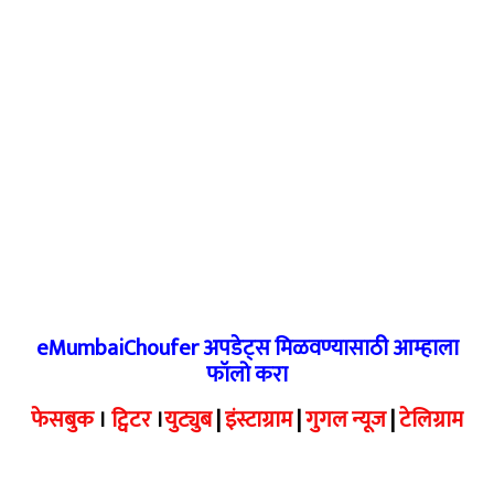
eMumbaiChoufer अपडेट्स मिळवण्यासाठी आम्हाला
फॉलो करा
फेसबुक
।
ट्विटर
।
युट्युब
|
इंस्टाग्राम
|
गुगल न्यूज
|
टेलिग्राम