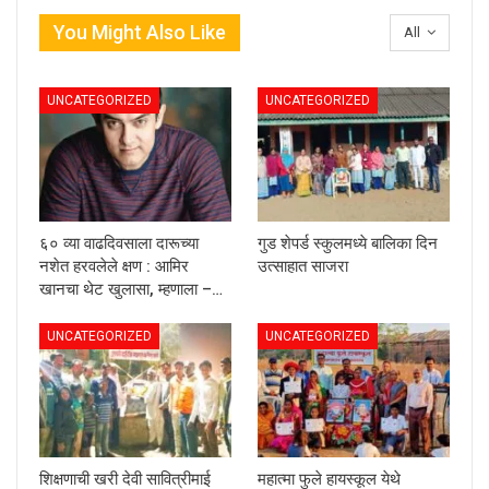
You Might Also Like
All
UNCATEGORIZED
UNCATEGORIZED
६० व्या वाढदिवसाला दारूच्या
गुड शेपर्ड स्कुलमध्ये बालिका दिन
नशेत हरवलेले क्षण : आमिर
उत्साहात साजरा
खानचा थेट खुलासा, म्हणाला –…
UNCATEGORIZED
UNCATEGORIZED
शिक्षणाची खरी देवी सावित्रीमाई
महात्मा फुले हायस्कूल येथे