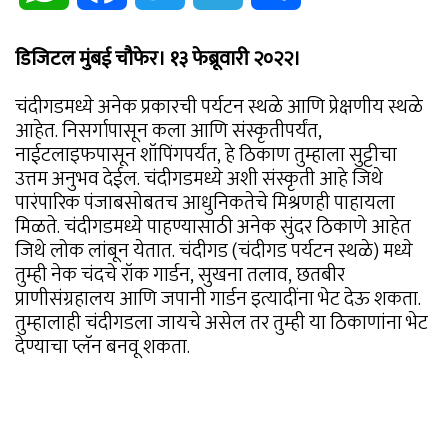
डिजिटल मुंबई चौफेर। १३ फेब्रूवारी २०२२।
चंदीगडमध्ये अनेक प्रकारची पर्यटन स्थळे आणि प्रेक्षणीय स्थळे
आहेत. निसर्गापासून कला आणि संस्कृतीपर्यंत,
नाईटलाइफपासून शॉपिंगपर्यंत, हे ठिकाण तुम्हाला सुट्टीचा
उत्तम अनुभव देईल. चंदीगडमध्ये अशी संस्कृती आहे जिथे
पारंपारिक पंजाबसोबतच आधुनिकतेचे मिश्रणही पाहायला
मिळते. चंदीगडमध्ये पाहण्यासाठी अनेक सुंदर ठिकाणे आहेत
जिथे लोक लांबून येतात. चंदीगड (चंदीगड पर्यटन स्थळे) मध्ये
तुम्ही नेक चंदचे रॉक गार्डन, सुखना तलाव, छतबीर
प्राणीसंग्रहालय आणि जपानी गार्डन इत्यादींना भेट देऊ शकता.
तुम्हालाही चंदीगडला जायचे असेल तर तुम्ही या ठिकाणांना भेट
देण्याचा प्लॅन बनवू शकता.