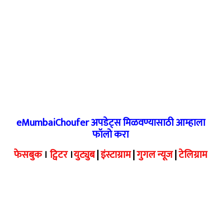
eMumbaiChoufer अपडेट्स मिळवण्यासाठी आम्हाला
फॉलो करा
फेसबुक
।
ट्विटर
।
युट्युब
|
इंस्टाग्राम
|
गुगल न्यूज
|
टेलिग्राम