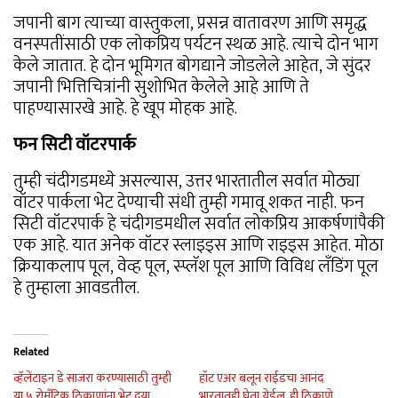
जपानी बाग त्याच्या वास्तुकला, प्रसन्न वातावरण आणि समृद्ध
वनस्पतींसाठी एक लोकप्रिय पर्यटन स्थळ आहे. त्याचे दोन भाग
केले जातात. हे दोन भूमिगत बोगद्याने जोडलेले आहेत, जे सुंदर
जपानी भित्तिचित्रांनी सुशोभित केलेले आहे आणि ते
पाहण्यासारखे आहे. हे खूप मोहक आहे.
फन सिटी वॉटरपार्क
तुम्ही चंदीगडमध्ये असल्यास, उत्तर भारतातील सर्वात मोठ्या
वॉटर पार्कला भेट देण्याची संधी तुम्ही गमावू शकत नाही. फन
सिटी वॉटरपार्क हे चंदीगडमधील सर्वात लोकप्रिय आकर्षणांपैकी
एक आहे. यात अनेक वॉटर स्लाइड्स आणि राइड्स आहेत. मोठा
क्रियाकलाप पूल, वेव्ह पूल, स्प्लॅश पूल आणि विविध लँडिंग पूल
हे तुम्हाला आवडतील.
Related
व्हॅलेंटाइन डे साजरा करण्यासाठी तुम्ही
हॉट एअर बलून राईडचा आनंद
या ५ रोमँटिक ठिकाणांना भेट दया
भारतातही घेता येईल, ही ठिकाणे