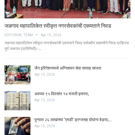
जळगाव महापालिकेत स्वीकृत नगरसेवकांची एकमताने निवड
EDITORIAL TEAM
Apr 15, 2026
जळगाव महापालिकेत स्वीकृत नगरसेवकांची एकमताने निवड सर्वपक्षीय सहमतीने निवड प्रक्रिया
पूर्ण जळगाव (प्रतिनिधी):-…
जैन इरिगेशनमध्ये अग्निशमन सेवा सप्ताह साजरा
Apr 15, 2026
अवघ्या ९५ दिवसांत १४ मजली इमारत;
Apr 15, 2026
पुण्यात २६ लाखांच्या ‘एमडी’ ड्रग्जसह दोघांना बेड्या;…
Apr 15, 2026