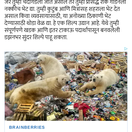
जर तुम्ही चंदीगडला जात असाल तर तुम्ही प्रसिद्ध रॉक गार्डनला
नक्कीच भेट द्या. तुम्ही कुटुंब आणि मित्रांसह शहराला भेट देत
असाल किंवा व्यवसायासाठी, या अनोख्या ठिकाणी भेट
देण्यासाठी थोडा वेळ द्या. हे एक शिल्प उद्यान आहे. येथे तुम्ही
संपूर्णपणे खडक आणि इतर टाकाऊ पदार्थांपासून बनवलेली
डझनभर सुंदर शिल्पे पाहू शकता.