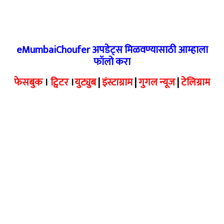
eMumbaiChoufer अपडेट्स मिळवण्यासाठी आम्हाला
फॉलो करा
फेसबुक
।
ट्विटर
।
युट्युब
|
इंस्टाग्राम
|
गुगल न्यूज
|
टेलिग्राम