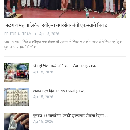
जळगाव महापालिकेत स्वीकृत नगरसेवकांची एकमताने निवड
EDITORIAL TEAM
Apr 15, 2026
जळगाव महापालिकेत स्वीकृत नगरसेवकांची एकमताने निवड सर्वपक्षीय सहमतीने निवड प्रक्रिया
पूर्ण जळगाव (प्रतिनिधी):-…
जैन इरिगेशनमध्ये अग्निशमन सेवा सप्ताह साजरा
Apr 15, 2026
अवघ्या ९५ दिवसांत १४ मजली इमारत;
Apr 15, 2026
पुण्यात २६ लाखांच्या ‘एमडी’ ड्रग्जसह दोघांना बेड्या;…
Apr 15, 2026