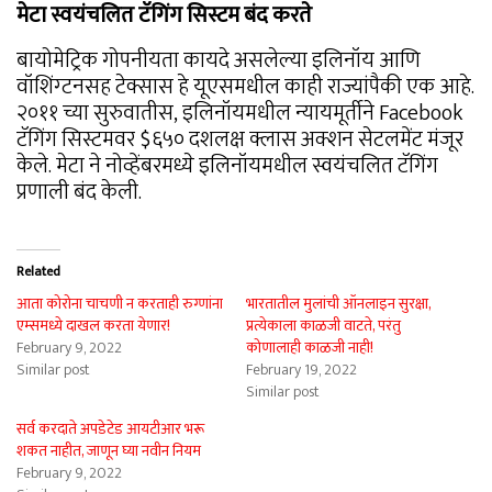
मेटा स्वयंचलित टॅगिंग सिस्टम बंद करते
बायोमेट्रिक गोपनीयता कायदे असलेल्या इलिनॉय आणि
वॉशिंग्टनसह टेक्सास हे यूएसमधील काही राज्यांपैकी एक आहे.
२०११ च्या सुरुवातीस, इलिनॉयमधील न्यायमूर्तीने Facebook
टॅगिंग सिस्टमवर $६५० दशलक्ष क्लास अक्शन सेटलमेंट मंजूर
केले. मेटा ने नोव्हेंबरमध्ये इलिनॉयमधील स्वयंचलित टॅगिंग
प्रणाली बंद केली.
Related
आता कोरोना चाचणी न करताही रुग्णांना
भारतातील मुलांची ऑनलाइन सुरक्षा,
एम्समध्ये दाखल करता येणार!
प्रत्येकाला काळजी वाटते, परंतु
February 9, 2022
कोणालाही काळजी नाही!
Similar post
February 19, 2022
Similar post
सर्व करदाते अपडेटेड आयटीआर भरू
शकत नाहीत, जाणून घ्या नवीन नियम
February 9, 2022