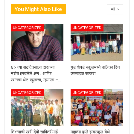
You Might Also Like
All
UNCATEGORIZED
UNCATEGORIZED
६० व्या वाढदिवसाला दारूच्या
गुड शेपर्ड स्कुलमध्ये बालिका दिन
नशेत हरवलेले क्षण : आमिर
उत्साहात साजरा
खानचा थेट खुलासा, म्हणाला –…
UNCATEGORIZED
UNCATEGORIZED
शिक्षणाची खरी देवी सावित्रीमाई
महात्मा फुले हायस्कूल येथे