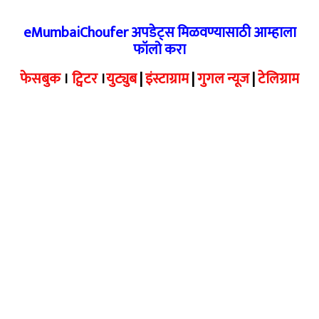
eMumbaiChoufer अपडेट्स मिळवण्यासाठी आम्हाला
फॉलो करा
फेसबुक
।
ट्विटर
।
युट्युब
|
इंस्टाग्राम
|
गुगल न्यूज
|
टेलिग्राम