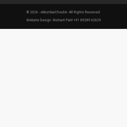
© 2026 - eMumbaiChoufer. All Rights Reserved.
Website Design: Nishant Patil +91 89289 62629