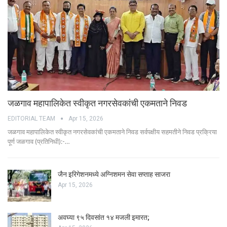
जळगाव महापालिकेत स्वीकृत नगरसेवकांची एकमताने निवड
EDITORIAL TEAM
Apr 15, 2026
जळगाव महापालिकेत स्वीकृत नगरसेवकांची एकमताने निवड सर्वपक्षीय सहमतीने निवड प्रक्रिया
पूर्ण जळगाव (प्रतिनिधी):-…
जैन इरिगेशनमध्ये अग्निशमन सेवा सप्ताह साजरा
Apr 15, 2026
अवघ्या ९५ दिवसांत १४ मजली इमारत;