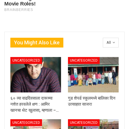
You Might Also Like
All
UNCATEGORIZED
UNCATEGORIZED
६० व्या वाढदिवसाला दारूच्या
गुड शेपर्ड स्कुलमध्ये बालिका दिन
नशेत हरवलेले क्षण : आमिर
उत्साहात साजरा
खानचा थेट खुलासा, म्हणाला –…
UNCATEGORIZED
UNCATEGORIZED