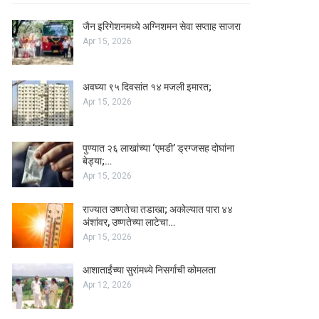
जैन इरिगेशनमध्ये अग्निशमन सेवा सप्ताह साजरा
Apr 15, 2026
अवघ्या ९५ दिवसांत १४ मजली इमारत;
Apr 15, 2026
पुण्यात २६ लाखांच्या ‘एमडी’ ड्रग्जसह दोघांना
बेड्या;…
Apr 15, 2026
राज्यात उष्णतेचा तडाखा; अकोल्यात पारा ४४
अंशांवर, उष्णतेच्या लाटेचा…
Apr 15, 2026
आशाताईंच्या सुरांमध्ये निसर्गाची कोमलता
Apr 12, 2026