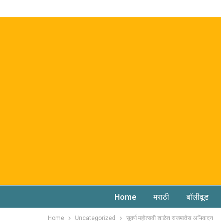
Home
मराठी
बॉलीवूड
Home
Uncategorized
सुवर्ण महोत्सवी शाळेत राजमातेस अभिवादन