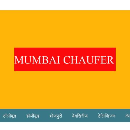
टॉलीवूड
हॉलीवूड
भोजपुरी
वेबसिरीज
टेलिव्हिजन
कॅ