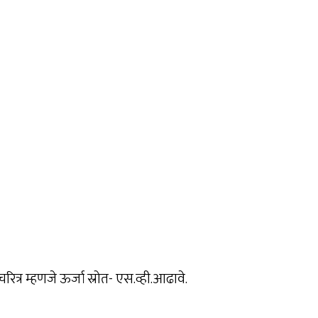
त्र म्हणजे ऊर्जा स्रोत- एस.व्ही.आढावे.