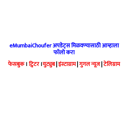
eMumbaiChoufer अपडेट्स मिळवण्यासाठी आम्हाला
फॉलो करा
फेसबुक
।
ट्विटर
।
युट्युब
|
इंस्टाग्राम
|
गुगल न्यूज
|
टेलिग्राम