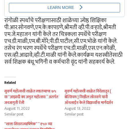
रांगोळी स्पर्धाचे परीक्षणासाठी शाळेच्या ज्येष्ठ शिक्षिका
पी.आर.सोनवणे,एम.के.कापडणे,श्रीमती व्ही.पी.वऱ्हाडे,श्रीमती
एम.जे.महाजन यांनी केले तर चित्रकला स्पर्धेचे परीक्षण
एच.डी.माळी,एम.बी.मोरे,पी.डी.पाटील,सी.एम.भोळे यांनी केले.
तसेच रंग भरण स्पर्धेचे परीक्षण एच.डी.माळी,एस.एन.कोळी,
एस.व्ही.आढावे,व्ही.टी.माळी यांनी केले.कार्यक्रम यशस्वीतेसाठी
सर्व शिक्षक बंधू भगिनी व कर्मचारी वृंद यांनी सहकार्य केले.
Related
सुवर्ण महोत्सवी शाळेत स्वातंत्र्याचा ७५
सुवर्ण महोत्सवी शाळेत विदेशातून [
वा “आझादी का अमृत महोत्सव ” अंतर्गत
बेल्जियम ] निखील सोनवणे यांनी
जनजागृती रॅली
ऑनलाईन केले विद्यार्थ्यांना मार्गदर्शन
August 11, 2022
August 13, 2022
Similar post
Similar post
“शाक्त शिवराज्याभिषेक” ” १५० व्या