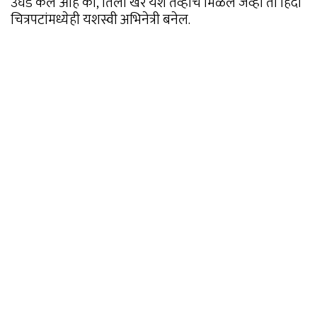
उघड केले आहे की, तिला खरे यश तेव्हाच मिळेल जेव्हा ती हिंदी
चित्रपटांमध्येही यशस्वी अभिनेत्री बनेल.