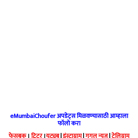
eMumbaiChoufer अपडेट्स मिळवण्यासाठी आम्हाला
फॉलो करा
फेसबुक
।
ट्विटर
।
युट्युब
|
इंस्टाग्राम
|
गुगल न्यूज
|
टेलिग्राम