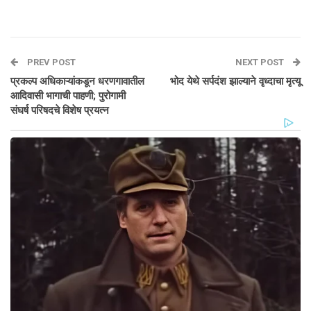
PREV POST
NEXT POST
प्रकल्प अधिकाऱ्यांकडून धरणगावातील
भोद येथे सर्पदंश झाल्याने वृध्दाचा मृत्यू
आदिवासी भागाची पाहणी; पुरोगामी
संघर्ष परिषदचे विशेष प्रयत्न