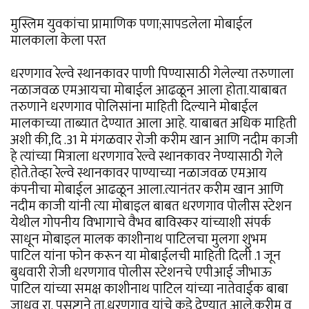
मुस्लिम युवकांचा प्रामाणिक पणा;सापडलेला मोबाईल
मालकाला केला परत
धरणगाव रेल्वे स्थानकावर पाणी पिण्यासाठी गेलेल्या तरुणाला
नळाजवळ एमआयचा मोबाईल आढळून आला होता.याबाबत
तरुणाने धरणगाव पोलिसांना माहिती दिल्याने मोबाईल
मालकाच्या ताब्यात देण्यात आला आहे. याबाबत अधिक माहिती
अशी की,दि .31 मे मंगळवार रोजी करीम खान आणि नदीम काजी
हे त्यांच्या मित्राला धरणगाव रेल्वे स्थानकावर नेण्यासाठी गेले
होते.तेव्हा रेल्वे स्थानकावर पाण्याच्या नळाजवळ एमआय
कंपनीचा मोबाईल आढळून आला.त्यानंतर करीम खान आणि
नदीम काजी यांनी त्या मोबाइल बाबत धरणगाव पोलीस स्टेशन
येथील गोपनीय विभागाचे वैभव बाविस्कर यांच्याशी संपर्क
साधून मोबाइल मालक काशीनाथ पाटिलचा मुलगा शुभम
पाटिल यांना फोन करून या मोबाईलची माहिती दिली .1 जून
बुधवारी रोजी धरणगाव पोलीस स्टेशनचे एपीआई जीभाऊ
पाटिल यांच्या समक्ष काशीनाथ पाटिल यांच्या नातेवाईक बाबा
जाधव रा. पसष्टाने ता.धरणगाव यांचे कड़े देण्यात आले.करीम व