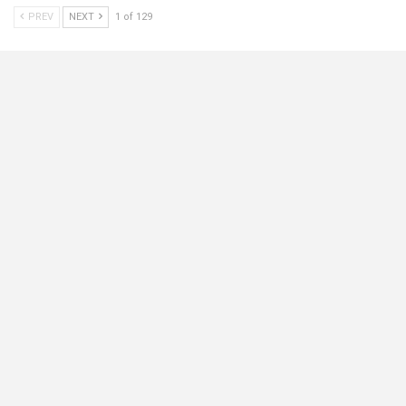
PREV
NEXT
1 of 129