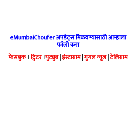
eMumbaiChoufer अपडेट्स मिळवण्यासाठी आम्हाला
फॉलो करा
फेसबुक
।
ट्विटर
।
युट्युब
|
इंस्टाग्राम
|
गुगल न्यूज
|
टेलिग्राम