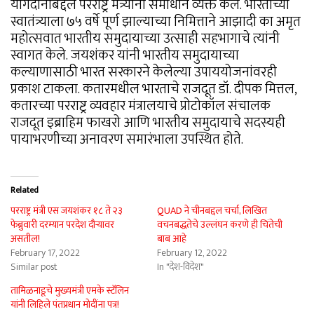
योगदानाबद्दल परराष्ट्र मंत्र्यांनी समाधान व्यक्त केले. भारताच्या
स्वातंत्र्याला ७५ वर्षे पूर्ण झाल्याच्या निमित्ताने आझादी का अमृत
महोत्सवात भारतीय समुदायाच्या उत्साही सहभागाचे त्यांनी
स्वागत केले. जयशंकर यांनी भारतीय समुदायाच्या
कल्याणासाठी भारत सरकारने केलेल्या उपाययोजनांवरही
प्रकाश टाकला. कतारमधील भारताचे राजदूत डॉ. दीपक मित्तल,
कतारच्या परराष्ट्र व्यवहार मंत्रालयाचे प्रोटोकॉल संचालक
राजदूत इब्राहिम फाखरो आणि भारतीय समुदायाचे सदस्यही
पायाभरणीच्या अनावरण समारंभाला उपस्थित होते.
Related
परराष्ट्र मंत्री एस जयशंकर १८ ते २३
QUAD ने चीनबद्दल चर्चा, लिखित
फेब्रुवारी दरम्यान परदेश दौऱ्यावर
वचनबद्धतेचे उल्लंघन करणे ही चिंतेची
असतील!
बाब आहे
February 17, 2022
February 12, 2022
Similar post
In "देश-विदेश"
तामिळनाडूचे मुख्यमंत्री एमके स्टॅलिन
यांनी लिहिले पंतप्रधान मोदींना पत्र!